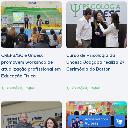
CREF3/SC e Unoesc
Curso de Psicologia da
promovem workshop de
Unoesc Joaçaba realiza 2ª
atualização profissional em
Cerimônia do Botton
Educação Física
Graduação
Notícia
Graduação
Notícia