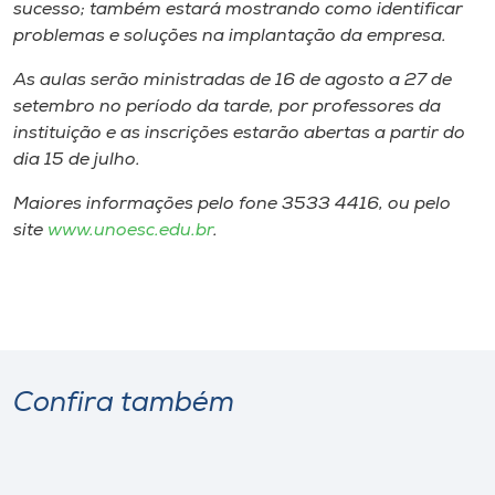
Museu
sucesso; também estará mostrando como identificar
problemas e soluções na implantação da empresa.
Unoesc
As aulas serão ministradas de 16 de agosto a 27 de
Store
setembro no período da tarde, por professores da
instituição e as inscrições estarão abertas a partir do
dia 15 de julho.
Maiores informações pelo fone 3533 4416, ou pelo
Selecione
o idioma
site
www.unoesc.edu.br
.
A+
A-
Confira também