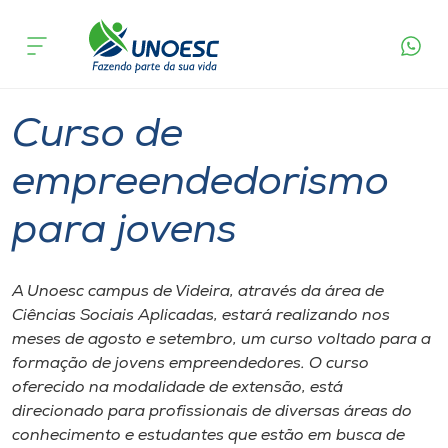
Página
O que
Curso de empreendedorismo para
inicial
acontece
jovens
Cursos
Graduação
Videira
Onde estamos
Curso de
Pesquisa
empreendedorismo
para jovens
Atendimento ao Estudante
Portal de Ensino
A Unoesc campus de Videira, através da área de
Ciências Sociais Aplicadas, estará realizando nos
meses de agosto e setembro, um curso voltado para a
A
formação de jovens empreendedores. O curso
Unoesc
oferecido na modalidade de extensão, está
direcionado para profissionais de diversas áreas do
Internacionalização
conhecimento e estudantes que estão em busca de