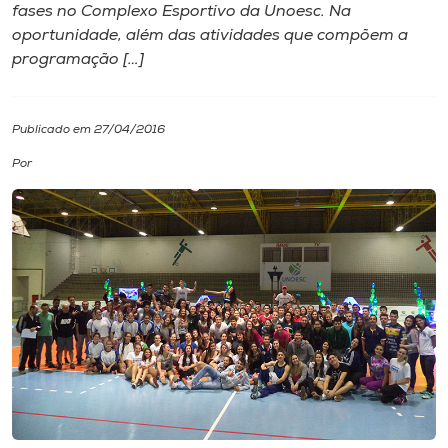
fases no Complexo Esportivo da Unoesc. Na
oportunidade, além das atividades que compõem a
I.nova
programação […]
Diplomados
Publicado em 27/04/2016
Cultura
Por
CPA
Biblioteca
Editora
Rádio