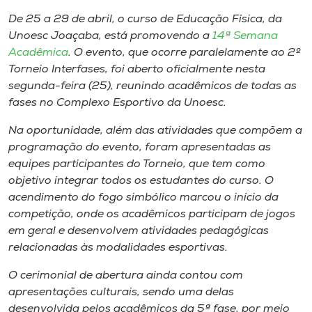
Museu
De 25 a 29 de abril, o curso de Educação Física, da
Unoesc Joaçaba, está promovendo a
14ª Semana
Unoesc
Acadêmica
. O evento, que ocorre paralelamente ao 2º
Store
Torneio Interfases, foi aberto oficialmente nesta
segunda-feira (25), reunindo acadêmicos de todas as
fases no Complexo Esportivo da Unoesc.
Na oportunidade, além das atividades que compõem a
Selecione
o idioma
programação do evento, foram apresentadas as
equipes participantes do Torneio, que tem como
objetivo integrar todos os estudantes do curso. O
acendimento do fogo simbólico marcou o início da
A+
competição, onde os acadêmicos participam de jogos
A-
em geral e desenvolvem atividades pedagógicas
relacionadas às modalidades esportivas.
O cerimonial de abertura ainda contou com
apresentações culturais, sendo uma delas
desenvolvida pelos acadêmicos da 5ª fase, por meio