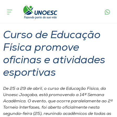
Página
O que
Curso de Educação Física promove oficinas e
inicial
acontece
atividades esportivas
Cursos
Graduação
Ensino
Joaçaba
Onde estamos
Curso de Educação
Pesquisa
Física promove
oficinas e atividades
Atendimento ao Estudante
esportivas
Portal de Ensino
De 25 a 29 de abril, o curso de Educação Física, da
A
Unoesc Joaçaba, está promovendo a 14ª Semana
Unoesc
Acadêmica. O evento, que ocorre paralelamente ao 2º
Torneio Interfases, foi aberto oficialmente nesta
Internacionalização
segunda-feira (25), reunindo acadêmicos de todas as