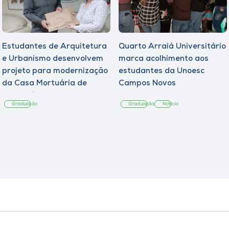
Estudantes de Arquitetura
Quarto Arraiá Universitário
e Urbanismo desenvolvem
marca acolhimento aos
projeto para modernização
estudantes da Unoesc
da Casa Mortuária de
Campos Novos
Tangará
Graduação
Graduação
Notícia