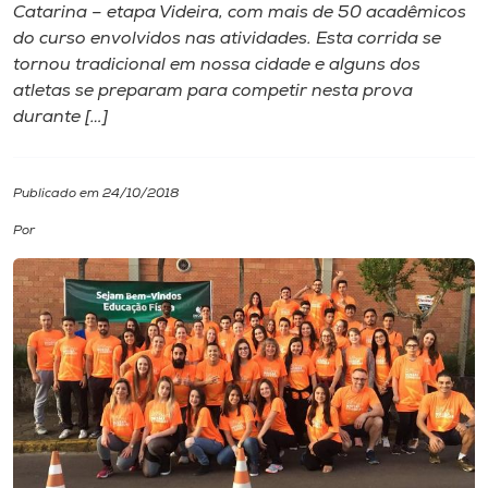
Catarina – etapa Videira, com mais de 50 acadêmicos
do curso envolvidos nas atividades. Esta corrida se
I.nova
tornou tradicional em nossa cidade e alguns dos
atletas se preparam para competir nesta prova
Diplomados
durante […]
Cultura
Publicado em 24/10/2018
Por
CPA
Biblioteca
Editora
Rádio