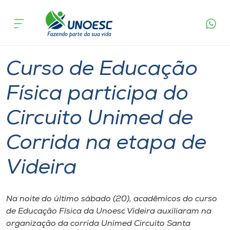
Página
O que
Curso de Educação Física participa do Circuito
inicial
acontece
Unimed de Corrida na etapa de Videira
Cursos
Graduação
Esporte
Videira
Onde estamos
Curso de Educação
Pesquisa
Física participa do
Circuito Unimed de
Atendimento ao Estudante
Corrida na etapa de
Portal de Ensino
Videira
A
Unoesc
Na noite do último sábado (20), acadêmicos do curso
de Educação Física da Unoesc Videira auxiliaram na
Internacionalização
organização da corrida Unimed Circuito Santa