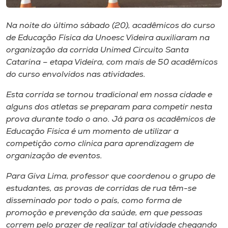
Museu
Na noite do último sábado (20), acadêmicos do curso
Unoesc
de Educação Física da Unoesc Videira auxiliaram na
Store
organização da corrida Unimed Circuito Santa
Catarina – etapa Videira, com mais de 50 acadêmicos
do curso envolvidos nas atividades.
Esta corrida se tornou tradicional em nossa cidade e
Selecione
o idioma
alguns dos atletas se preparam para competir nesta
prova durante todo o ano. Já para os acadêmicos de
Educação Física é um momento de utilizar a
competição como clínica para aprendizagem de
A+
organização de eventos.
A-
Para Giva Lima, professor que coordenou o grupo de
estudantes, as provas de corridas de rua têm-se
disseminado por todo o país, como forma de
promoção e prevenção da saúde, em que pessoas
correm pelo prazer de realizar tal atividade chegando