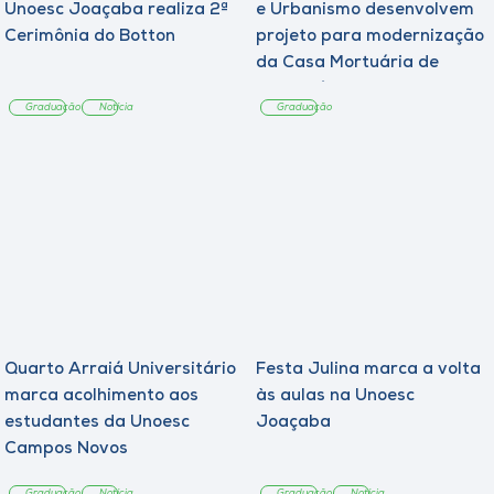
Unoesc Joaçaba realiza 2ª
e Urbanismo desenvolvem
Cerimônia do Botton
projeto para modernização
da Casa Mortuária de
Tangará
Graduação
Notícia
Graduação
Quarto Arraiá Universitário
Festa Julina marca a volta
marca acolhimento aos
às aulas na Unoesc
estudantes da Unoesc
Joaçaba
Campos Novos
Graduação
Notícia
Graduação
Notícia