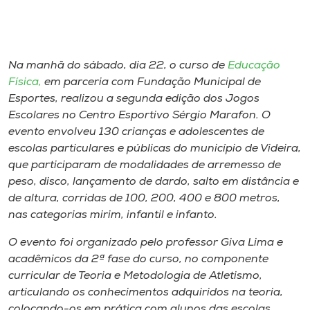
Museu
Unoesc
Store
Na manhã do sábado, dia 22, o curso de
Educação
Física,
em parceria com Fundação Municipal de
Esportes, realizou a segunda edição dos Jogos
Escolares no Centro Esportivo Sérgio Marafon. O
evento envolveu 130 crianças e adolescentes de
Selecione
o idioma
escolas particulares e públicas do município de Videira,
que participaram de modalidades de arremesso de
peso, disco, lançamento de dardo, salto em distância e
de altura, corridas de 100, 200, 400 e 800 metros,
A+
nas categorias mirim, infantil e infanto.
A-
O evento foi organizado pelo professor Giva Lima e
acadêmicos da 2ª fase do curso, no componente
curricular de Teoria e Metodologia de Atletismo,
articulando os conhecimentos adquiridos na teoria,
colocando-os em prática com alunos das escolas