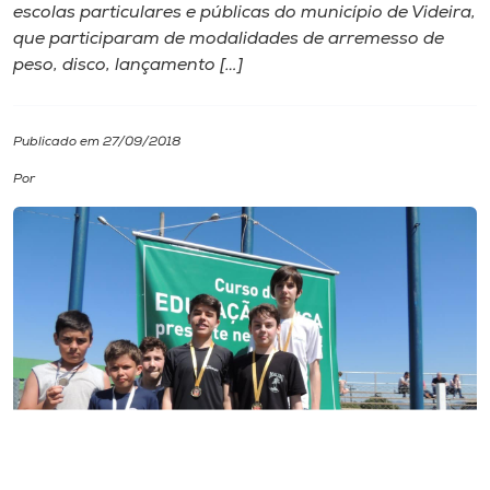
escolas particulares e públicas do município de Videira,
que participaram de modalidades de arremesso de
I.nova
peso, disco, lançamento […]
Diplomados
Publicado em 27/09/2018
Cultura
Por
CPA
Biblioteca
Editora
Rádio