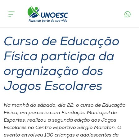
Página
O que
Curso de Educação Física participa da
inicial
acontece
organização dos Jogos Escolares
Cursos
Graduação
Notícia de evento
Videira
Onde estamos
Curso de Educação
Pesquisa
Física participa da
organização dos
Atendimento ao Estudante
Jogos Escolares
Portal de Ensino
Na manhã do sábado, dia 22, o curso de Educação
A
Física, em parceria com Fundação Municipal de
Unoesc
Esportes, realizou a segunda edição dos Jogos
Escolares no Centro Esportivo Sérgio Marafon. O
Internacionalização
evento envolveu 130 crianças e adolescentes de