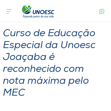
Página
O que
Curso de Educação Especial da Unoesc Joaçaba
inicial
acontece
é reconhecido com nota máxima pelo MEC
Cursos
Graduação
Joaçaba
Onde estamos
Curso de Educação
Pesquisa
Especial da Unoesc
Joaçaba é
Atendimento ao Estudante
reconhecido com
Portal de Ensino
nota máxima pelo
A
MEC
Unoesc
Internacionalização