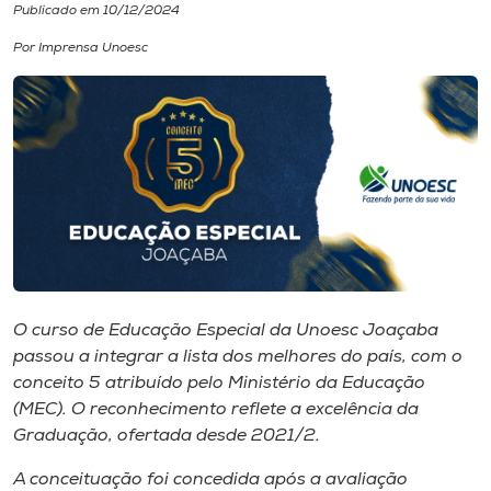
Publicado em 10/12/2024
I.nova
Por Imprensa Unoesc
Diplomados
Cultura
CPA
Biblioteca
O curso de Educação Especial da Unoesc Joaçaba
passou a integrar a lista dos melhores do país, com o
Editora
conceito 5 atribuído pelo Ministério da Educação
(MEC). O reconhecimento reflete a excelência da
Graduação, ofertada desde 2021/2.
Rádio
A conceituação foi concedida após a avaliação