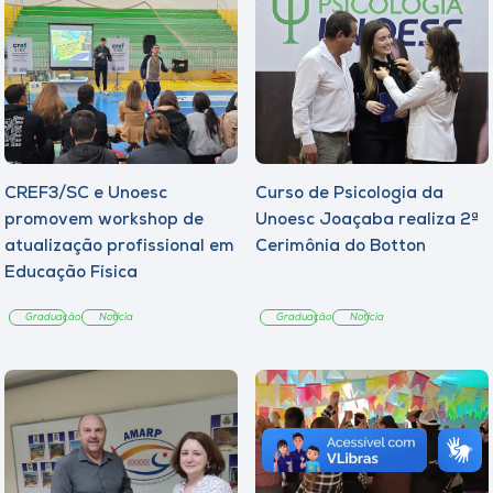
CREF3/SC e Unoesc
Curso de Psicologia da
promovem workshop de
Unoesc Joaçaba realiza 2ª
atualização profissional em
Cerimônia do Botton
Educação Física
Graduação
Notícia
Graduação
Notícia