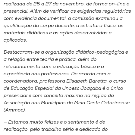
Museu
realizada de 25 a 27 de novembro, de forma on-line e
presencial. Além de verificar as exigências regulatórias
com evidência documental, a comissão examinou a
Unoesc
qualificação do corpo docente, a estrutura física, os
Store
materiais didáticos e as ações desenvolvidas e
aplicadas.
Destacaram-se a organização didático-pedagógica e
Selecione
a relação entre teoria e prática, além do
o idioma
relacionamento com a educação básica e a
experiência dos professores. De acordo com a
coordenadora, professora Elisabeth Baretta, o curso
de Educação Especial da Unoesc Joaçaba é o único
A+
presencial e com conceito máximo na região da
A-
Associação dos Municípios do Meio Oeste Catarinense
(Ammoc).
— Estamos muito felizes e o sentimento é de
realização, pelo trabalho sério e dedicado do