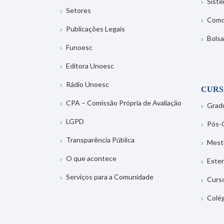
Sist
Setores
Como
Publicações Legais
Bolsa
Funoesc
Editora Unoesc
Rádio Unoesc
CURS
CPA – Comissão Própria de Avaliação
Grad
LGPD
Pós-
Transparência Pública
Mest
O que acontece
Exte
Serviços para a Comunidade
Curs
Colé