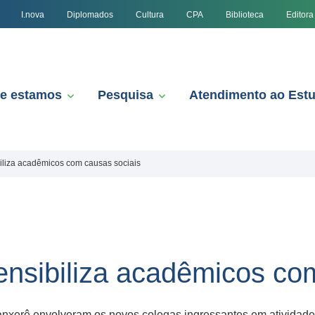
I.nova
Diplomados
Cultura
CPA
Biblioteca
Editora
e estamos
Pesquisa
Atendimento ao Est
biliza acadêmicos com causas sociais
sensibiliza acadêmicos co
xerê envolveram os novos colegas ingressantes em atividade d