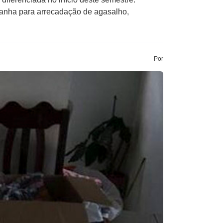
panha para arrecadação de agasalho,
Por