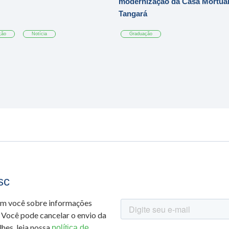
modernização da Casa Mortuár
Tangará
ção
Notícia
Graduação
sc
om você sobre informações
 Você pode cancelar o envio da
hes, leia nossa
política de