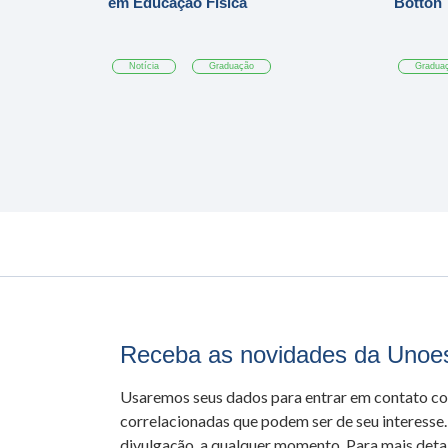
em Educação Física
Botton
Notícia
Graduação
Gradua
Receba as novidades da Unoe
Usaremos seus dados para entrar em contato c
correlacionadas que podem ser de seu interesse.
divulgação, a qualquer momento. Para mais detal