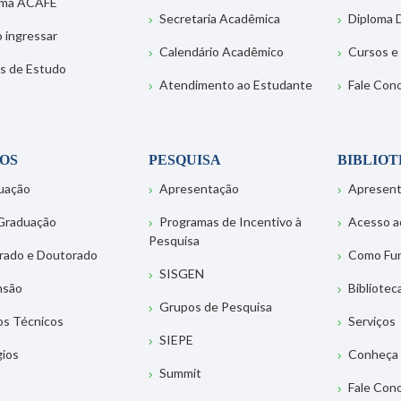
ema ACAFE
Secretaria Acadêmica
Diploma D
 ingressar
Calendário Acadêmico
Cursos e
s de Estudo
Atendimento ao Estudante
Fale Con
OS
PESQUISA
BIBLIO
uação
Apresentação
Apresen
Graduação
Programas de Incentivo à
Acesso a
Pesquisa
rado e Doutorado
Como Fu
SISGEN
nsão
Bibliotec
Grupos de Pesquisa
os Técnicos
Serviços
SIEPE
gios
Conheça 
Summit
Fale Con