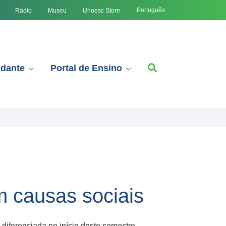
Português
Rádio
Museu
Unoesc Store
udante
Portal de Ensino
m causas sociais
iferenciada no início deste semestre.