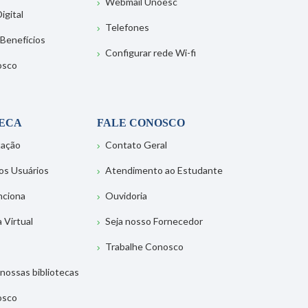
Webmail Unoesc
igital
Telefones
 Benefícios
Configurar rede Wi-fi
osco
TECA
FALE CONOSCO
tação
Contato Geral
os Usuários
Atendimento ao Estudante
nciona
Ouvidoria
a Virtual
Seja nosso Fornecedor
Trabalhe Conosco
nossas bibliotecas
osco