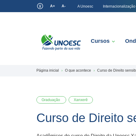
A+
A-
A Unoesc
Internacionalização
Cursos
Ond
Página inicial
O que acontece
Curso de Direito sensi
Graduação
Xanxerê
Curso de Direito 
Acadêmicos do curso de Direito da Unoesc Xan