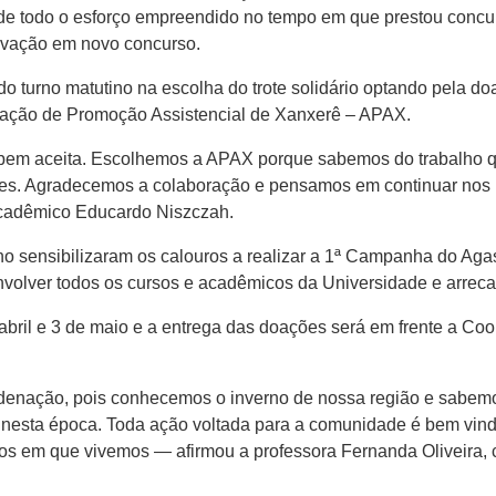
 de todo o esforço empreendido no tempo em que prestou concurs
ovação em novo concurso.
do turno matutino na escolha do trote solidário optando pela d
iação de Promoção Assistencial de Xanxerê – APAX.
o bem aceita. Escolhemos a APAX porque sabemos do trabalho q
es. Agradecemos a colaboração e pensamos em continuar nos 
acadêmico Educardo Niszczah.
no sensibilizaram os calouros a realizar a 1ª Campanha do Aga
volver todos os cursos e acadêmicos da Universidade e arreca
abril e 3 de maio e a entrega das doações será em frente a Coo
enação, pois conhecemos o inverno de nossa região e sabemos
 nesta época. Toda ação voltada para a comunidade é bem vin
s em que vivemos — afirmou a professora Fernanda Oliveira, c