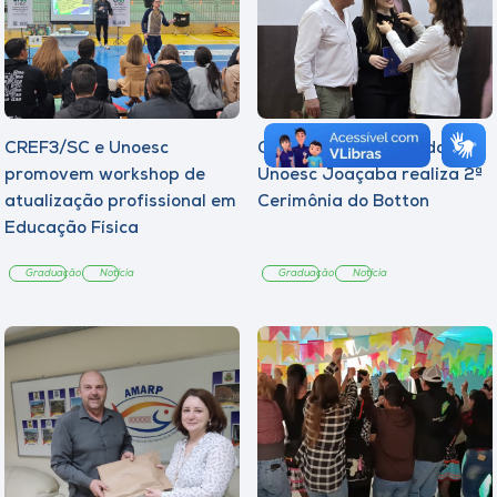
CREF3/SC e Unoesc
Curso de Psicologia da
promovem workshop de
Unoesc Joaçaba realiza 2ª
atualização profissional em
Cerimônia do Botton
Educação Física
Graduação
Notícia
Graduação
Notícia