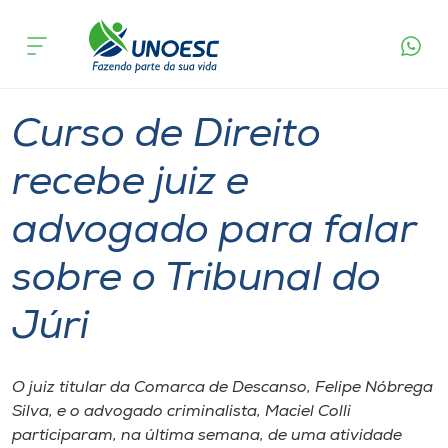
Página
O que
Curso de Direito recebe juiz e advogado para
inicial
acontece
falar sobre o Tribunal do Júri
Cursos
Graduação
São Miguel do Oeste
Onde estamos
Curso de Direito
Pesquisa
recebe juiz e
advogado para falar
Atendimento ao Estudante
sobre o Tribunal do
Portal de Ensino
Júri
A
Unoesc
O juiz titular da Comarca de Descanso, Felipe Nóbrega
Silva, e o advogado criminalista, Maciel Colli
Internacionalização
participaram, na última semana, de uma atividade