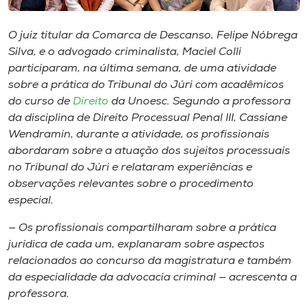
Museu
O juiz titular da Comarca de Descanso, Felipe Nóbrega
Unoesc
Silva, e o advogado criminalista, Maciel Colli
Store
participaram, na última semana, de uma atividade
sobre a prática do Tribunal do Júri com acadêmicos
do curso de
Direito
da Unoesc. Segundo a professora
da disciplina de Direito Processual Penal III, Cassiane
Selecione
Wendramin, durante a atividade, os profissionais
o idioma
abordaram sobre a atuação dos sujeitos processuais
no Tribunal do Júri e relataram experiências e
observações relevantes sobre o procedimento
especial.
A+
A-
— Os profissionais compartilharam sobre a prática
jurídica de cada um, explanaram sobre aspectos
relacionados ao concurso da magistratura e também
da especialidade da advocacia criminal — acrescenta a
professora.