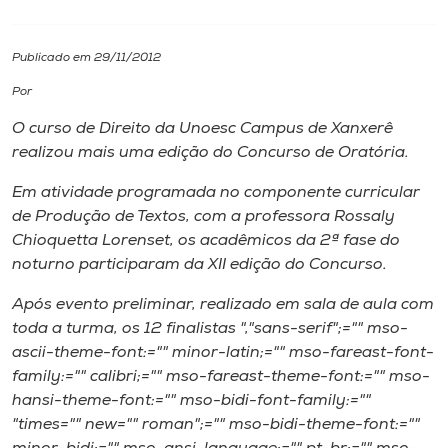
I.nova
Publicado em 29/11/2012
Por
Diplomados
O curso de Direito da Unoesc
Campus
de Xanxerê
realizou mais uma edição do Concurso de Oratória.
Cultura
Em atividade programada no componente curricular
de Produção de Textos, com a professora Rossaly
CPA
Chioquetta Lorenset, os acadêmicos da 2ª fase do
noturno participaram da XII edição do Concurso.
Biblioteca
Após evento preliminar, realizado em sala de aula com
toda a turma, os 12 finalistas
","sans-serif";="" mso-
Editora
ascii-theme-font:="" minor-latin;="" mso-fareast-font-
family:="" calibri;="" mso-fareast-theme-font:="" mso-
Rádio
hansi-theme-font:="" mso-bidi-font-family:=""
"times="" new="" roman";="" mso-bidi-theme-font:=""