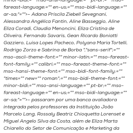
minor-bidi;="" mso-ansi-language:="" pt-br;="" mso-
Museu
fareast-language:="" en-us;="" mso-bidi-language:=""
ar-sa;"="">–
Adana Priscila Ziebell Sevegnani,
Unoesc
Alessandra Angélica Fantin, Aline Basseggio, Aline
Store
Eliza Coradi, Claudia Menoncini, Eliza Cristina de
Oliveira, Fernando Savaris, Gean Ricardo Boniatti
Gazziero, Luisa Lopes Pacheco, Polyana Maria Tortelli,
Rodrigo Zorzo e Sabrina de Borba
","sans-serif";=""
Selecione
mso-ascii-theme-font:="" minor-latin;="" mso-fareast-
o idioma
font-family:="" calibri;="" mso-fareast-theme-font:=""
mso-hansi-theme-font:="" mso-bidi-font-family:=""
"times="" new="" roman";="" mso-bidi-theme-font:=""
minor-bidi;="" mso-ansi-language:="" pt-br;="" mso-
A+
fareast-language:="" en-us;="" mso-bidi-language:=""
A-
ar-sa;"="">–
passaram por uma banca avaliadora
integrada pelos professores da Instituição João
Marcelo Lang, Rossaly Beatriz Chioquetta Lorenset e
Miguel Angelo Silva da Costa, além de Eliza Marta
Chiarello do Setor de Comunicação e Marketing da