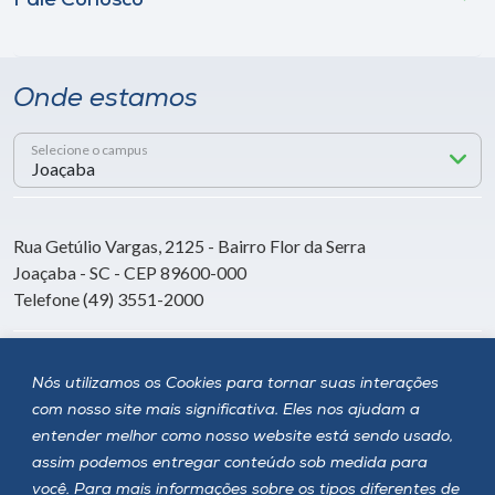
Fale Conosco
Onde estamos
Selecione o campus
Rua Getúlio Vargas, 2125 - Bairro Flor da Serra
Joaçaba - SC - CEP 89600-000
Telefone (49) 3551-2000
Siga a Unoesc
Nós utilizamos os Cookies para tornar suas interações
com nosso site mais significativa. Eles nos ajudam a
entender melhor como nosso website está sendo usado,
assim podemos entregar conteúdo sob medida para
você. Para mais informações sobre os tipos diferentes de