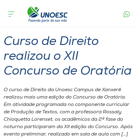
Página
O que
Curso de Direito realizou o XII Concurso de
inicial
acontece
Oratória
Cursos
Graduação
Xanxerê
Onde estamos
Curso de Direito
Pesquisa
realizou o XII
Concurso de Oratória
Atendimento ao Estudante
Portal de Ensino
O curso de Direito da Unoesc Campus de Xanxerê
realizou mais uma edição do Concurso de Oratória.
Em atividade programada no componente curricular
A
de Produção de Textos, com a professora Rossaly
Unoesc
Chioquetta Lorenset, os acadêmicos da 2ª fase do
noturno participaram da XII edição do Concurso. Após
Internacionalização
evento preliminar, realizado em sala de aula com […]