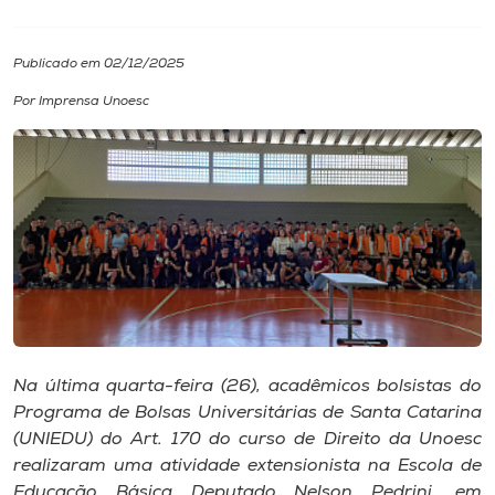
I.nova
Publicado em 02/12/2025
Por Imprensa Unoesc
Diplomados
Cultura
CPA
Biblioteca
Editora
Na última quarta-feira (26), acadêmicos bolsistas do
Programa de Bolsas Universitárias de Santa Catarina
(UNIEDU) do Art. 170 do curso de Direito da Unoesc
Rádio
realizaram uma atividade extensionista na Escola de
Educação Básica Deputado Nelson Pedrini, em