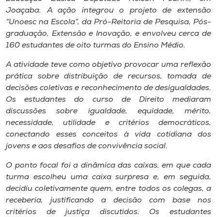
Museu
Joaçaba. A ação integrou o projeto de extensão
“Unoesc na Escola”, da Pró-Reitoria de Pesquisa, Pós-
Unoesc
graduação, Extensão e Inovação, e envolveu cerca de
160 estudantes de oito turmas do Ensino Médio.
Store
A atividade teve como objetivo provocar uma reflexão
prática sobre distribuição de recursos, tomada de
decisões coletivas e reconhecimento de desigualdades.
Selecione
Os estudantes do curso de Direito mediaram
o idioma
discussões sobre igualdade, equidade, mérito,
necessidade, utilidade e critérios democráticos,
conectando esses conceitos à vida cotidiana dos
A+
jovens e aos desafios de convivência social.
A-
O ponto focal foi a dinâmica das caixas, em que cada
turma escolheu uma caixa surpresa e, em seguida,
decidiu coletivamente quem, entre todos os colegas, a
receberia, justificando a decisão com base nos
critérios de justiça discutidos. Os estudantes