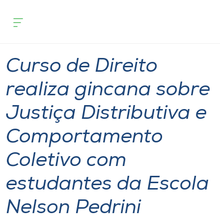
Página inicial
O que acontece
Curso de Direito realiza gincana sobr
Cursos
Graduação
Joaçaba
Onde estamos
Curso de Direito
Pesquisa
realiza gincana sobre
Justiça Distributiva e
Atendimento ao Estudante
Comportamento
Portal de Ensino
Coletivo com
A
estudantes da Escola
Unoesc
Nelson Pedrini
Internacionalização