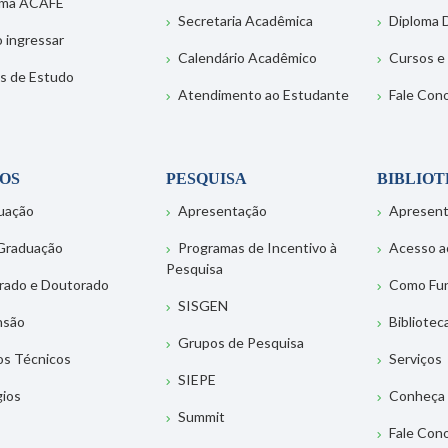
ema ACAFE
Secretaria Acadêmica
Diploma D
 ingressar
Calendário Acadêmico
Cursos e
s de Estudo
Atendimento ao Estudante
Fale Con
OS
PESQUISA
BIBLIO
uação
Apresentação
Apresen
Graduação
Programas de Incentivo à
Acesso a
Pesquisa
rado e Doutorado
Como Fu
SISGEN
nsão
Bibliotec
Grupos de Pesquisa
os Técnicos
Serviços
SIEPE
gios
Conheça 
Summit
Fale Con