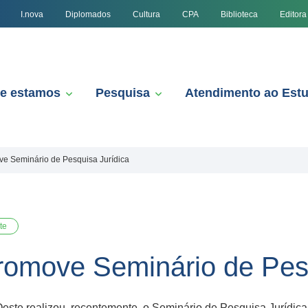
I.nova
Diplomados
Cultura
CPA
Biblioteca
Editora
e estamos
Pesquisa
Atendimento ao Est
ve Seminário de Pesquisa Jurídica
te
promove Seminário de Pes
este realizou, recentemente, o Seminário de Pesquisa Jurídic