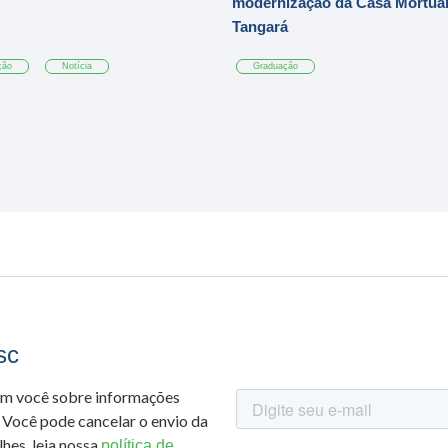
modernização da Casa Mortuár
Tangará
ção
Notícia
Graduação
sc
om você sobre informações
 Você pode cancelar o envio da
hes, leia nossa
política de