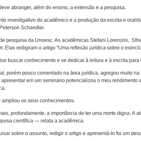
eve abranger, além do ensino, a extensão e a pesquisa.
tinto investigativo do acadêmico e a produção da escrita e oral
 Peterson Schaedler.
 de pesquisa da Unoesc. As acadêmicas Stefani Lorenzini, Sth
m
. Elas redigiram o artigo “Uma reflexão jurídica sobre o exercí
ciso buscar conhecimento e se dedicar à leitura e à escrita par
al, porém pouco comentado na área jurídica, agregou muito na 
 e apresentar em um seminário potencializou o meu rendimento 
ca.
e ampliou os seus conhecimentos.
mais, profundamente, a importância de ter uma morte digna. A at
isa científica — relata a acadêmica.
sar sobre o assunto, redigir o artigo e apresentá-lo foi um desa