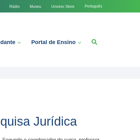
Português
Rádio
Museu
Unoesc Store
udante
Portal de Ensino
quisa Jurídica
a. Segundo o coordenador do curso, professor