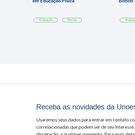
em Educação Física
Botton
Graduação
Notícia
Gradua
Receba as novidades da Unoe
Usaremos seus dados para entrar em contato c
correlacionadas que podem ser de seu interesse.
divulgação, a qualquer momento. Para mais detal