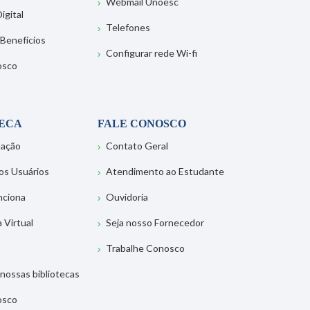
Webmail Unoesc
igital
Telefones
 Benefícios
Configurar rede Wi-fi
osco
TECA
FALE CONOSCO
tação
Contato Geral
os Usuários
Atendimento ao Estudante
nciona
Ouvidoria
a Virtual
Seja nosso Fornecedor
Trabalhe Conosco
nossas bibliotecas
osco