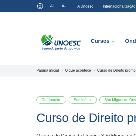
A+
A-
A Unoesc
Internacionalização
Cursos
Ond
Página inicial
O que acontece
Curso de Direito promo
Graduação
Seminário
São Miguel do Oes
Curso de Direito 
O curso de Direito da Unoesc São Miguel do O