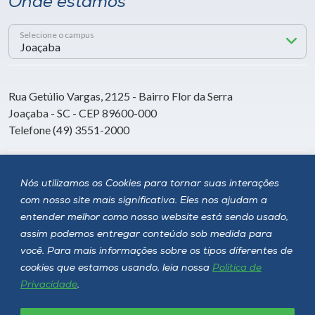
Onde estamos
Selecione o campus
Rua Getúlio Vargas, 2125 - Bairro Flor da Serra
Joaçaba - SC - CEP 89600-000
Telefone (49) 3551-2000
Siga a Unoesc
Nós utilizamos os Cookies para tornar suas interações
com nosso site mais significativa. Eles nos ajudam a
entender melhor como nosso website está sendo usado,
assim podemos entregar conteúdo sob medida para
você. Para mais informações sobre os tipos diferentes de
cookies que estamos usando, leia nossa
Política de
Privacidade
.