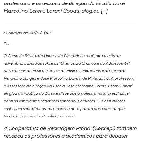
professora e assessora de direção da Escola José
Marcolino Eckert, Loreni Copati, elogiou […]
I.nova
Diplomados
Publicado em 22/11/2013
Por
Cultura
O Curso de Direito da Unoesc de Pinhalzinho realizou, no mês de
novembro, palestras sobre os “Direitos da Criança e do Adolescente”,
CPA
para alunos do Ensino Médio e do Ensino Fundamental das escolas
Vendelino Junges e José Marcolino Eckert, de Pinhalzinho. A professora
e assessora de direção da Escola José Marcolino Eckert, Loreni Copati,
Biblioteca
elogiou a iniciativa do Curso e disse que a palestra foi imprescindível
para os estudantes refletirem sobre seus deveres. “Os estudantes
Editora
conhecem seus direitos, mas nem sempre param para pensar que
também têm deveres”, salienta Loreni.
Rádio
A Cooperativa de Reciclagem Pinhal (Coprepi) também
recebeu os professores e acadêmicos para debater