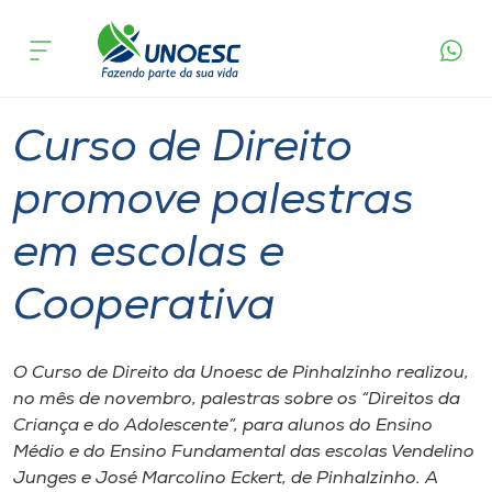
Página
O que
Curso de Direito promove palestras em
inicial
acontece
escolas e Cooperativa
Cursos
Graduação
Pinhalzinho
Onde estamos
Curso de Direito
Pesquisa
promove palestras
em escolas e
Atendimento ao Estudante
Cooperativa
Portal de Ensino
O Curso de Direito da Unoesc de Pinhalzinho realizou,
A
no mês de novembro, palestras sobre os “Direitos da
Unoesc
Criança e do Adolescente”, para alunos do Ensino
Médio e do Ensino Fundamental das escolas Vendelino
Internacionalização
Junges e José Marcolino Eckert, de Pinhalzinho. A