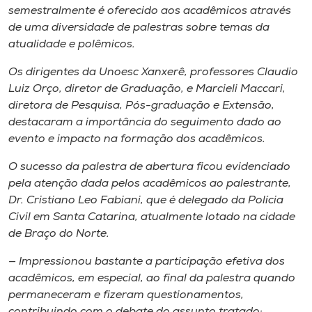
Museu
semestralmente é oferecido aos acadêmicos através
de uma diversidade de palestras sobre temas da
atualidade e polêmicos.
Unoesc
Store
Os dirigentes da Unoesc Xanxerê, professores Claudio
Luiz Orço, diretor de Graduação, e Marcieli Maccari,
diretora de Pesquisa, Pós-graduação e Extensão,
destacaram a importância do seguimento dado ao
Selecione
evento e impacto na formação dos acadêmicos.
o idioma
O sucesso da palestra de abertura ficou evidenciado
pela atenção dada pelos acadêmicos ao palestrante,
Dr. Cristiano Leo Fabiani, que é delegado da Polícia
A+
Civil em Santa Catarina, atualmente lotado na cidade
A-
de Braço do Norte.
— Impressionou bastante a participação efetiva dos
acadêmicos, em especial, ao final da palestra quando
permaneceram e fizeram questionamentos,
contribuindo com o debate do assunto tratado: