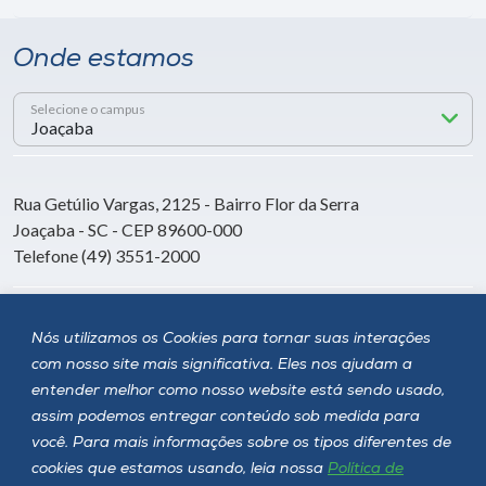
Onde estamos
Selecione o campus
Rua Getúlio Vargas, 2125 - Bairro Flor da Serra
Joaçaba - SC - CEP 89600-000
Telefone (49) 3551-2000
Siga a Unoesc
Nós utilizamos os Cookies para tornar suas interações
com nosso site mais significativa. Eles nos ajudam a
entender melhor como nosso website está sendo usado,
assim podemos entregar conteúdo sob medida para
você. Para mais informações sobre os tipos diferentes de
cookies que estamos usando, leia nossa
Política de