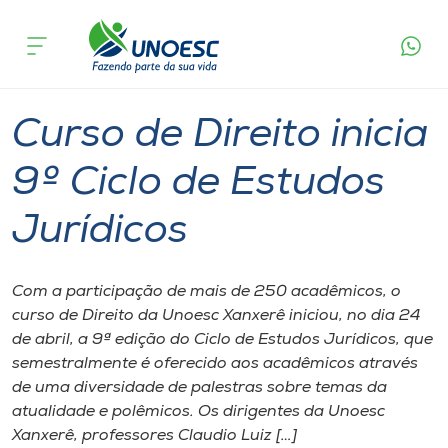
Página
O que
Curso de Direito inicia 9º Ciclo de Estudos
inicial
acontece
Jurídicos
Cursos
Graduação
Palestra
Xanxerê
Onde estamos
Curso de Direito inicia
Pesquisa
9º Ciclo de Estudos
Jurídicos
Atendimento ao Estudante
Portal de Ensino
Com a participação de mais de 250 acadêmicos, o
curso de Direito da Unoesc Xanxerê iniciou, no dia 24
de abril, a 9ª edição do Ciclo de Estudos Jurídicos, que
A
semestralmente é oferecido aos acadêmicos através
Unoesc
de uma diversidade de palestras sobre temas da
atualidade e polêmicos. Os dirigentes da Unoesc
Internacionalização
Xanxerê, professores Claudio Luiz […]