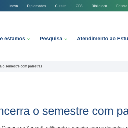
I.nova
Diplomados
Cultura
CPA
Biblioteca
Editora
e estamos
Pesquisa
Atendimento ao Est
ra o semestre com palestras
encerra o semestre com pa
Campus de Xanxerê, ratificando a parceira com os docentes, di