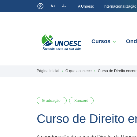
A+
A-
A Unoesc
Internacionalização
Cursos
Ond
Página inicial
O que acontece
Curso de Direito encer
Graduação
Xanxerê
Curso de Direito 
A coordenação do curso de Direito, da Unoesc 