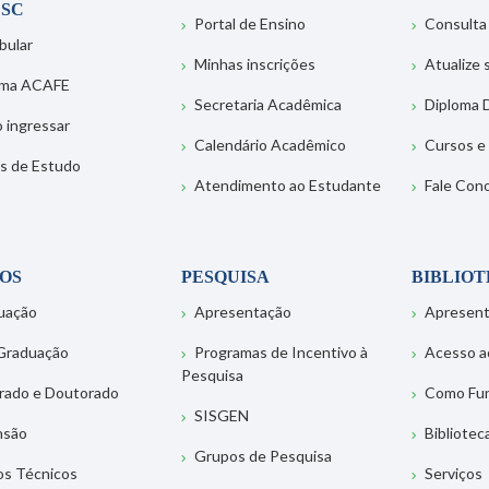
SC
Portal de Ensino
Consulta
bular
Minhas inscrições
Atualize
ema ACAFE
Secretaria Acadêmica
Diploma D
 ingressar
Calendário Acadêmico
Cursos e
s de Estudo
Atendimento ao Estudante
Fale Con
OS
PESQUISA
BIBLIO
uação
Apresentação
Apresen
Graduação
Programas de Incentivo à
Acesso a
Pesquisa
rado e Doutorado
Como Fu
SISGEN
nsão
Bibliotec
Grupos de Pesquisa
os Técnicos
Serviços