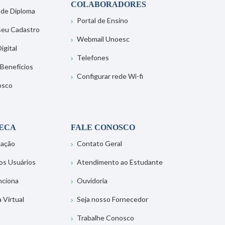
COLABORADORES
 de Diploma
Portal de Ensino
 seu Cadastro
Webmail Unoesc
igital
Telefones
 Benefícios
Configurar rede Wi-fi
osco
TECA
FALE CONOSCO
tação
Contato Geral
os Usuários
Atendimento ao Estudante
nciona
Ouvidoria
a Virtual
Seja nosso Fornecedor
Trabalhe Conosco