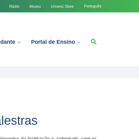
Português
Rádio
Museu
Unoesc Store
udante
Portal de Ensino
lestras
rigentes da Instituição e, sobretudo, com os