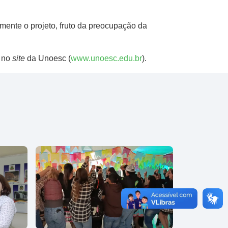
mente o projeto, fruto da preocupação da
u no
site
da Unoesc (
www.unoesc.edu.br
).