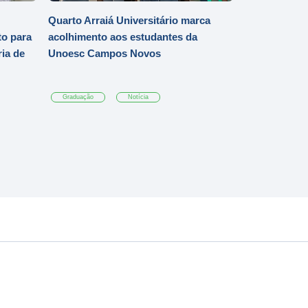
Quarto Arraiá Universitário marca
o para
acolhimento aos estudantes da
ia de
Unoesc Campos Novos
Graduação
Notícia