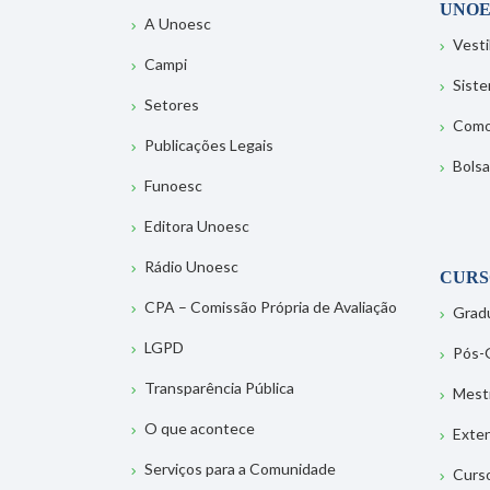
UNOE
A Unoesc
Vesti
Campi
Sist
Setores
Como
Publicações Legais
Bolsa
Funoesc
Editora Unoesc
Rádio Unoesc
CURS
CPA – Comissão Própria de Avaliação
Grad
LGPD
Pós-
Transparência Pública
Mest
O que acontece
Exte
Serviços para a Comunidade
Curs