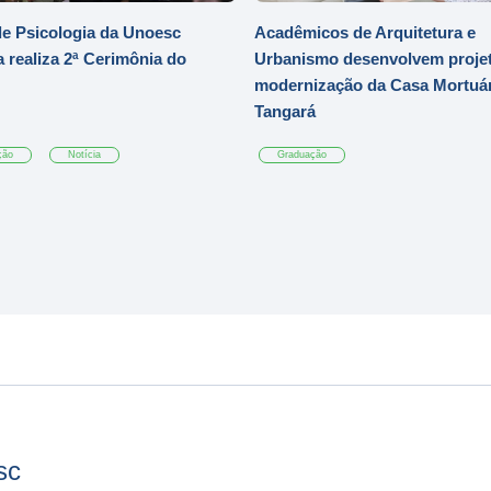
e Psicologia da Unoesc
Acadêmicos de Arquitetura e
 realiza 2ª Cerimônia do
Urbanismo desenvolvem projet
modernização da Casa Mortuár
Tangará
ção
Notícia
Graduação
sc