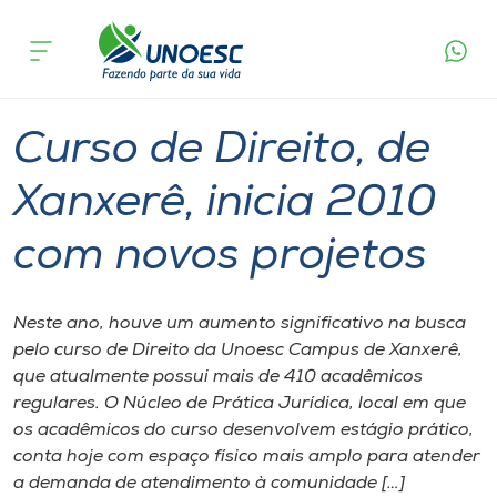
Página
O que
Curso de Direito, de Xanxerê, inicia 2010
inicial
acontece
com novos projetos
Cursos
Graduação
Xanxerê
Onde estamos
Curso de Direito, de
Pesquisa
Xanxerê, inicia 2010
com novos projetos
Atendimento ao Estudante
Portal de Ensino
Neste ano, houve um aumento significativo na busca
pelo curso de Direito da Unoesc Campus de Xanxerê,
que atualmente possui mais de 410 acadêmicos
A
regulares. O Núcleo de Prática Jurídica, local em que
Unoesc
os acadêmicos do curso desenvolvem estágio prático,
conta hoje com espaço físico mais amplo para atender
Internacionalização
a demanda de atendimento à comunidade […]