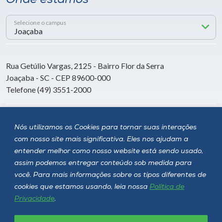
Onde estamos
Selecione o campus
Rua Getúlio Vargas, 2125 - Bairro Flor da Serra
Joaçaba - SC - CEP 89600-000
Telefone (49) 3551-2000
Siga a Unoesc
Nós utilizamos os Cookies para tornar suas interações
com nosso site mais significativa. Eles nos ajudam a
entender melhor como nosso website está sendo usado,
assim podemos entregar conteúdo sob medida para
você. Para mais informações sobre os tipos diferentes de
cookies que estamos usando, leia nossa
Política de
Privacidade
.