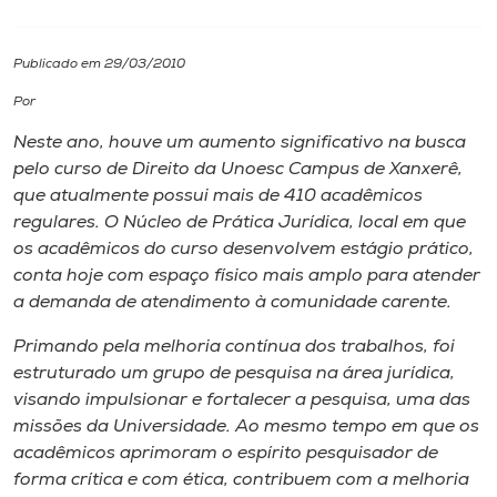
I.nova
Publicado em 29/03/2010
Por
Diplomados
Neste ano, houve um aumento significativo na busca
pelo curso de Direito da Unoesc Campus de Xanxerê,
Cultura
que atualmente possui mais de 410 acadêmicos
regulares. O Núcleo de Prática Jurídica, local em que
CPA
os acadêmicos do curso desenvolvem estágio prático,
conta hoje com espaço físico mais amplo para atender
a demanda de atendimento à comunidade carente.
Biblioteca
Primando pela melhoria contínua dos trabalhos, foi
estruturado um grupo de pesquisa na área jurídica,
Editora
visando impulsionar e fortalecer a pesquisa, uma das
missões da Universidade. Ao mesmo tempo em que os
Rádio
acadêmicos aprimoram o espírito pesquisador de
forma crítica e com ética, contribuem com a melhoria