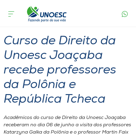
Página
O que
Curso de Direito da Unoesc Joaçaba recebe
inicial
acontece
professores da Polônia e República Tcheca
Cursos
Graduação
Palestra
Joaçaba
Onde estamos
Curso de Direito da
Pesquisa
Unoesc Joaçaba
recebe professores
Atendimento ao Estudante
da Polônia e
Portal de Ensino
República Tcheca
A
Unoesc
Acadêmicos do curso de Direito da Unoesc Joaçaba
receberam no dia 06 de junho a visita dos professores
Internacionalização
Katarzyna Galka da Polônia e o professor Martin Faix