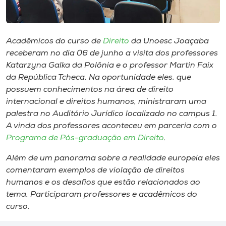
Museu
Unoesc
Acadêmicos do curso de
Direito
da Unoesc Joaçaba
Store
receberam no dia 06 de junho a visita dos professores
Katarzyna Galka da Polônia e o professor Martin Faix
da República Tcheca. Na oportunidade eles, que
possuem conhecimentos na área de direito
Selecione
internacional e direitos humanos, ministraram uma
o idioma
palestra no Auditório Jurídico localizado no campus 1.
A vinda dos professores aconteceu em parceria com o
Programa de Pós-graduação em Direito
.
A+
Além de um panorama sobre a realidade europeia eles
A-
comentaram exemplos de violação de direitos
humanos e os desafios que estão relacionados ao
tema. Participaram professores e acadêmicos do
curso.