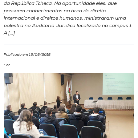
da República Tcheca. Na oportunidade eles, que
possuem conhecimentos na área de direito
I.nova
internacional e direitos humanos, ministraram uma
palestra no Auditório Jurídico localizado no campus 1.
Diplomados
A […]
Cultura
Publicado em 13/06/2018
Por
CPA
Biblioteca
Editora
Rádio