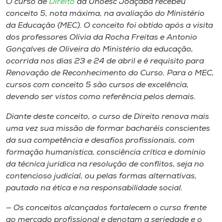
O curso de
Direito
da Unoesc Joaçaba recebeu
Museu
conceito 5, nota máxima, na avaliação do Ministério
da Educação (MEC). O conceito foi obtido após a visita
Unoesc
dos professores Olívia da Rocha Freitas e Antonio
Store
Gonçalves de Oliveira do Ministério da educação,
ocorrida nos dias 23 e 24 de abril e é requisito para
Renovação de Reconhecimento do Curso. Para o MEC,
cursos com conceito 5 são cursos de excelência,
Selecione
devendo ser vistos como referência pelos demais.
o idioma
Diante deste conceito, o curso de Direito renova mais
uma vez sua missão de formar bacharéis conscientes
da sua competência e desafios profissionais, com
A+
formação humanística, consciência crítica e domínio
A-
da técnica jurídica na resolução de conflitos, seja no
contencioso judicial, ou pelas formas alternativas,
pautado na ética e na responsabilidade social.
— Os conceitos alcançados fortalecem o curso frente
ao mercado profissional e denotam a seriedade e o