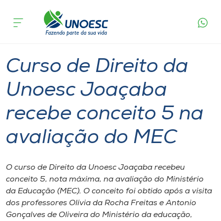
Página
O que
Curso de Direito da Unoesc Joaçaba recebe
inicial
acontece
conceito 5 na avaliação do MEC
Cursos
Graduação
Joaçaba
Onde estamos
Curso de Direito da
Pesquisa
Unoesc Joaçaba
recebe conceito 5 na
Atendimento ao Estudante
avaliação do MEC
Portal de Ensino
O curso de Direito da Unoesc Joaçaba recebeu
A
conceito 5, nota máxima, na avaliação do Ministério
Unoesc
da Educação (MEC). O conceito foi obtido após a visita
dos professores Olívia da Rocha Freitas e Antonio
Internacionalização
Gonçalves de Oliveira do Ministério da educação,