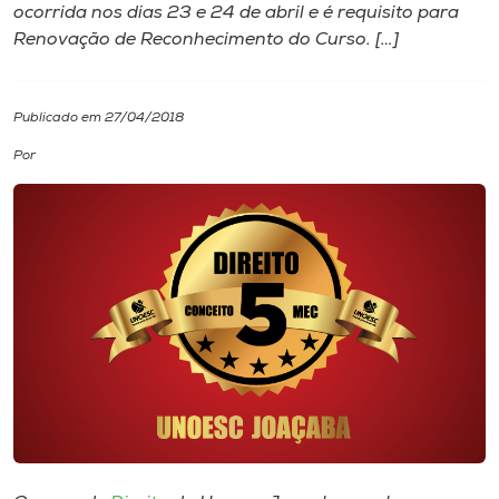
ocorrida nos dias 23 e 24 de abril e é requisito para
Renovação de Reconhecimento do Curso. […]
I.nova
Diplomados
Publicado em 27/04/2018
Por
Cultura
CPA
Biblioteca
Editora
Rádio