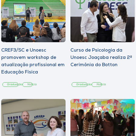
CREF3/SC e Unoesc
Curso de Psicologia da
promovem workshop de
Unoesc Joaçaba realiza 2ª
atualização profissional em
Cerimônia do Botton
Educação Física
Graduação
Notícia
Graduação
Notícia