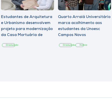
Estudantes de Arquitetura
Quarto Arraiá Universitário
e Urbanismo desenvolvem
marca acolhimento aos
projeto para modernização
estudantes da Unoesc
da Casa Mortuária de
Campos Novos
Tangará
Graduação
Graduação
Notícia