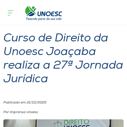
Página inicial
O que acontece
Curso de Direito da Unoesc Joaçaba r
Cursos
Graduação
Notícia
Joaçaba
Onde estamos
Curso de Direito da
Pesquisa
Unoesc Joaçaba
realiza a 27ª Jornada
Atendimento ao Estudante
Jurídica
Portal de Ensino
A
Publicado em 21/10/2025
Unoesc
Por Imprensa Unoesc
Internacionalização