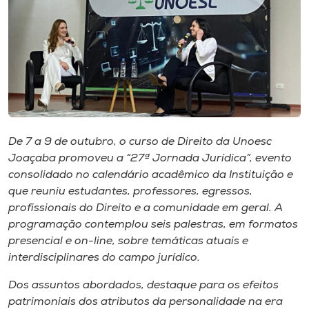
I.nova
Diplomados
Cultura
De 7 a 9 de outubro, o curso de Direito da Unoesc
CPA
Joaçaba promoveu a “27ª Jornada Jurídica”, evento
consolidado no calendário acadêmico da Instituição e
que reuniu estudantes, professores, egressos,
Biblioteca
profissionais do Direito e a comunidade em geral. A
programação contemplou seis palestras, em formatos
Editora
presencial e on-line, sobre temáticas atuais e
interdisciplinares do campo jurídico.
Rádio
Dos assuntos abordados, destaque para os efeitos
patrimoniais dos atributos da personalidade na era