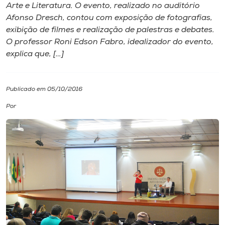
Arte e Literatura. O evento, realizado no auditório
Afonso Dresch, contou com exposição de fotografias,
I.nova
exibição de filmes e realização de palestras e debates.
O professor Roni Edson Fabro, idealizador do evento,
Diplomados
explica que, […]
Cultura
Publicado em 05/10/2016
Por
CPA
Biblioteca
Editora
Rádio