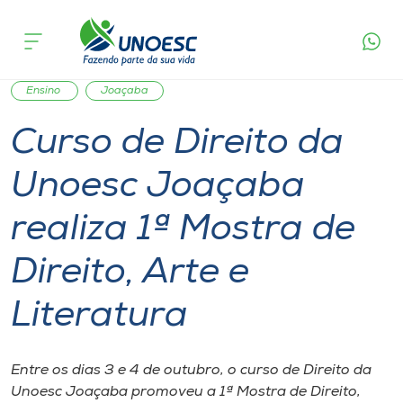
Página
O que
Curso de Direito da Unoesc Joaçaba realiza 1ª
inicial
acontece
Mostra de Direito, Arte e Literatura
Cursos
Graduação
Notícia de evento
Palestra
Cultura
Onde estamos
Ensino
Joaçaba
Curso de Direito da
Pesquisa
Unoesc Joaçaba
Atendimento ao Estudante
realiza 1ª Mostra de
Portal de Ensino
Direito, Arte e
Literatura
A
Unoesc
Entre os dias 3 e 4 de outubro, o curso de Direito da
Internacionalização
Unoesc Joaçaba promoveu a 1ª Mostra de Direito,