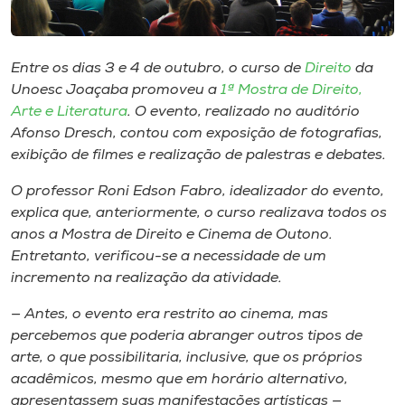
Museu
Unoesc
Entre os dias 3 e 4 de outubro, o curso de
Direito
da
Store
Unoesc Joaçaba promoveu a
1ª Mostra de Direito,
Arte e Literatura
. O evento, realizado no auditório
Afonso Dresch, contou com exposição de fotografias,
exibição de filmes e realização de palestras e debates.
Selecione
o idioma
O professor Roni Edson Fabro, idealizador do evento,
explica que, anteriormente, o curso realizava todos os
anos a Mostra de Direito e Cinema de Outono.
Entretanto, verificou-se a necessidade de um
A+
incremento na realização da atividade.
A-
— Antes, o evento era restrito ao cinema, mas
percebemos que poderia abranger outros tipos de
arte, o que possibilitaria, inclusive, que os próprios
acadêmicos, mesmo que em horário alternativo,
apresentassem suas manifestações artísticas —