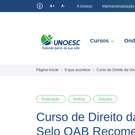
A+
A-
A Unoesc
Internacionalização
Cursos
Ond
Página inicial
O que acontece
Curso de Direito da U
Graduação
Notícia
Joaçaba
Curso de Direito 
Selo OAB Recom