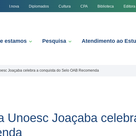
I.nova
Diplomados
Cultura
CPA
Biblioteca
Editora
e estamos
Pesquisa
Atendimento ao Est
noesc Joaçaba celebra a conquista do Selo OAB Recomenda
da Unoesc Joaçaba celebr
enda