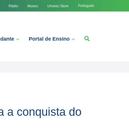
Português
Rádio
Museu
Unoesc Store
udante
Portal de Ensino
a a conquista do