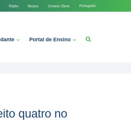
Português
Rádio
Museu
Unoesc Store
udante
Portal de Ensino
ito quatro no