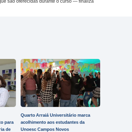
e são oferecidas durante o curso — finaliza
Quarto Arraiá Universitário marca
o para
acolhimento aos estudantes da
ia de
Unoesc Campos Novos