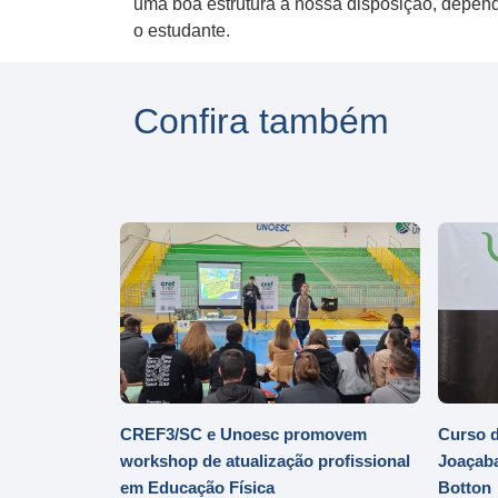
uma boa estrutura a nossa disposição, depend
o estudante.
Confira também
CREF3/SC e Unoesc promovem
Curso d
workshop de atualização profissional
Joaçaba
em Educação Física
Botton