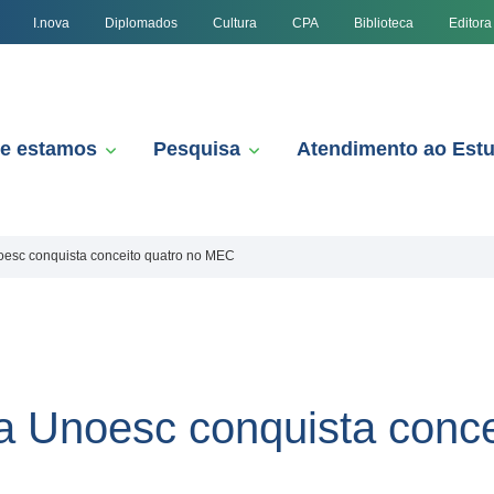
I.nova
Diplomados
Cultura
CPA
Biblioteca
Editora
e estamos
Pesquisa
Atendimento ao Est
oesc conquista conceito quatro no MEC
da Unoesc conquista conce