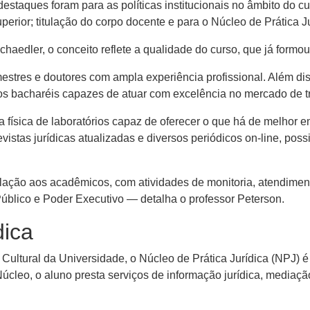
estaques foram para as políticas institucionais no âmbito do cu
erior; titulação do corpo docente e para o Núcleo de Prática Ju
aedler, o conceito reflete a qualidade do curso, que já formou
estres e doutores com ampla experiência profissional. Além di
s bacharéis capazes de atuar com excelência no mercado de tr
 física de laboratórios capaz de oferecer o que há de melhor 
 revistas jurídicas atualizadas e diversos periódicos on-line, po
ação aos acadêmicos, com atividades de monitoria, atendime
 Público e Poder Executivo — detalha o professor Peterson.
dica
ultural da Universidade, o Núcleo de Prática Jurídica (NPJ) 
úcleo, o aluno presta serviços de informação jurídica, mediação