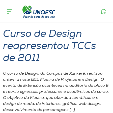
Página
O que
Curso de Design reapresentou TCCs de
inicial
acontece
2011
Cursos
Graduação
Xanxerê
Onde estamos
Curso de Design
Pesquisa
reapresentou TCCs
de 2011
Atendimento ao Estudante
Portal de Ensino
O curso de Design, do Campus de Xanxerê, realizou,
ontem à noite (21), Mostra de Projetos em Design. O
evento de Extensão aconteceu no auditório do bloco E
A
e reuniu egressos, professores e acadêmicos do curso.
Unoesc
O objetivo da Mostra, que abordou temáticas em
design de moda, de interiores, gráfico, web design,
Internacionalização
desenvolvimento de personagens […]