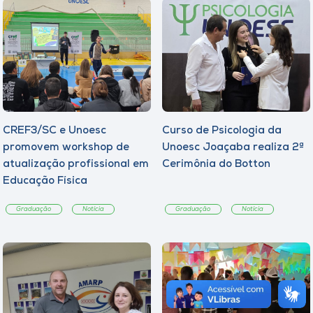
CREF3/SC e Unoesc
Curso de Psicologia da
promovem workshop de
Unoesc Joaçaba realiza 2ª
atualização profissional em
Cerimônia do Botton
Educação Física
Graduação
Notícia
Graduação
Notícia