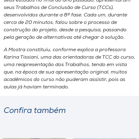
seus estudos no final do ano passado, apresentaram
Museu
seus Trabalhos de Conclusão de Curso (TCCs),
desenvolvidos durante a 8ª fase. Cada um, durante
Unoesc
cerca de 20 minutos, falou sobre o processo de
Store
construção do projeto, desde a pesquisa, passando
pela geração de alternativas até chegar à solução.
A Mostra constituiu, conforme explica a professora
Karina Tissiani, uma das orientadoras de TCC do curso,
Selecione
o idioma
uma reapresentação dos Trabalhos, tendo em vista
que, na época de sua apresentação original, muitos
acadêmicos do curso não puderam assistir, pois as
aulas já haviam terminado.
A+
A-
Confira também