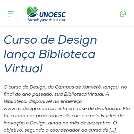
Página
O que
Curso de Design lança Biblioteca
inicial
acontece
Virtual
Cursos
Graduação
Xanxerê
Onde estamos
Curso de Design
Pesquisa
lança Biblioteca
Virtual
Atendimento ao Estudante
Portal de Ensino
O curso de Design, do Campus de Xanxerê, lançou, no
final do ano passado, sua Biblioteca Virtual. A
Biblioteca, disponível no endereço
A
www.tccdesign.com.br, está em fase de divulgação. Ela
Unoesc
foi criada por professores do curso e pelo Núcleo de
Inovação e Design, ainda no mês de dezembro. O
Internacionalização
objetivo, segundo o coordenador do curso de […]