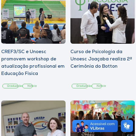
CREF3/SC e Unoesc
Curso de Psicologia da
promovem workshop de
Unoesc Joaçaba realiza 2ª
atualização profissional em
Cerimônia do Botton
Educação Física
Graduação
Notícia
Graduação
Notícia