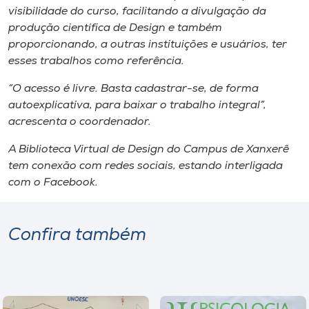
Museu
visibilidade do curso, facilitando a divulgação da
produção científica de Design e também
proporcionando, a outras instituições e usuários, ter
Unoesc
esses trabalhos como referência.
Store
“O acesso é livre. Basta cadastrar-se, de forma
autoexplicativa, para baixar o trabalho integral”,
acrescenta o coordenador.
Selecione
o idioma
A Biblioteca Virtual de Design do Campus de Xanxerê
tem conexão com redes sociais, estando interligada
com o Facebook.
A+
A-
Confira também