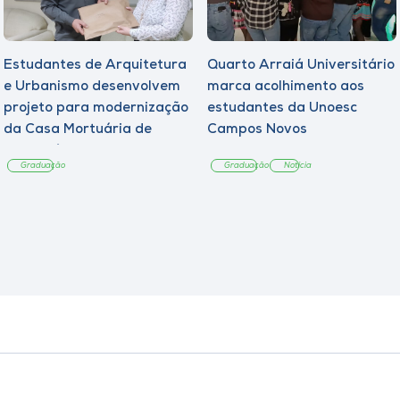
Estudantes de Arquitetura
Quarto Arraiá Universitário
e Urbanismo desenvolvem
marca acolhimento aos
projeto para modernização
estudantes da Unoesc
da Casa Mortuária de
Campos Novos
Tangará
Graduação
Graduação
Notícia