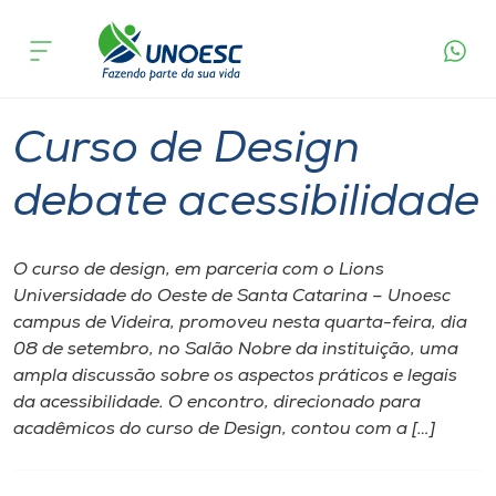
Página
O que
Curso de Design debate
inicial
acontece
acessibilidade
Cursos
Graduação
Acessibilidade
Videira
Onde estamos
Curso de Design
Pesquisa
debate acessibilidade
Atendimento ao Estudante
O curso de design, em parceria com o Lions
Universidade do Oeste de Santa Catarina – Unoesc
Portal de Ensino
campus de Videira, promoveu nesta quarta-feira, dia
08 de setembro, no Salão Nobre da instituição, uma
ampla discussão sobre os aspectos práticos e legais
A
da acessibilidade. O encontro, direcionado para
Unoesc
acadêmicos do curso de Design, contou com a […]
Internacionalização