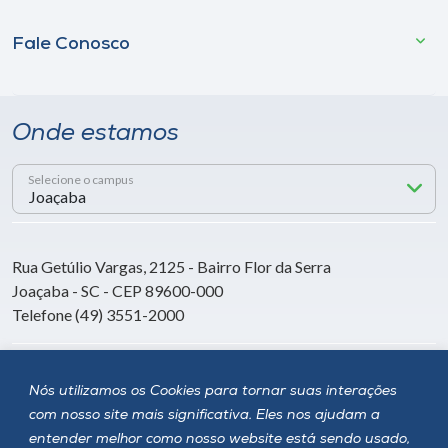
Fale Conosco
Onde estamos
Selecione o campus
Rua Getúlio Vargas, 2125 - Bairro Flor da Serra
Joaçaba - SC - CEP 89600-000
Telefone (49) 3551-2000
Siga a Unoesc
Nós utilizamos os Cookies para tornar suas interações
com nosso site mais significativa. Eles nos ajudam a
entender melhor como nosso website está sendo usado,