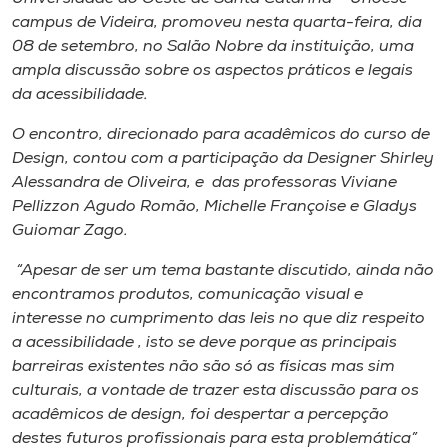
Museu
campus de Videira, promoveu nesta quarta-feira, dia
08 de setembro, no Salão Nobre da instituição, uma
Unoesc
ampla discussão sobre os aspectos práticos e legais
da acessibilidade.
Store
O encontro, direcionado para acadêmicos do curso de
Design, contou com a participação da Designer Shirley
Alessandra de Oliveira, e das professoras Viviane
Selecione
o idioma
Pellizzon Agudo Romão, Michelle Françoise e Gladys
Guiomar Zago.
“Apesar de ser um tema bastante discutido, ainda não
encontramos produtos, comunicação visual e
A+
interesse no cumprimento das leis no que diz respeito
A-
a acessibilidade , isto se deve porque as principais
barreiras existentes não são só as físicas mas sim
culturais, a vontade de trazer esta discussão para os
acadêmicos de design, foi despertar a percepção
destes futuros profissionais para esta problemática”