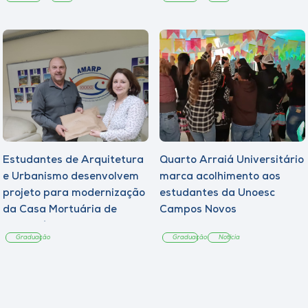
Estudantes de Arquitetura
Quarto Arraiá Universitário
e Urbanismo desenvolvem
marca acolhimento aos
projeto para modernização
estudantes da Unoesc
da Casa Mortuária de
Campos Novos
Tangará
Graduação
Graduação
Notícia