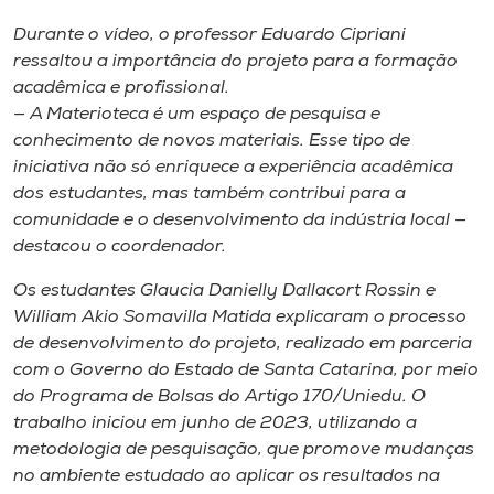
Museu
Durante o vídeo, o professor Eduardo Cipriani
ressaltou a importância do projeto para a formação
Unoesc
acadêmica e profissional.
Store
— A Materioteca é um espaço de pesquisa e
conhecimento de novos materiais. Esse tipo de
iniciativa não só enriquece a experiência acadêmica
dos estudantes, mas também contribui para a
Selecione
comunidade e o desenvolvimento da indústria local —
o idioma
destacou o coordenador.
Os estudantes Glaucia Danielly Dallacort Rossin e
William Akio Somavilla Matida explicaram o processo
A+
de desenvolvimento do projeto, realizado em parceria
A-
com o Governo do Estado de Santa Catarina, por meio
do Programa de Bolsas do Artigo 170/Uniedu. O
trabalho iniciou em junho de 2023, utilizando a
metodologia de pesquisação, que promove mudanças
no ambiente estudado ao aplicar os resultados na