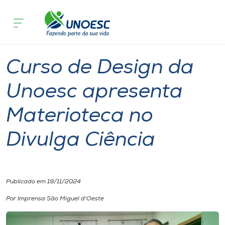
Página
O que
Curso de Design da Unoesc apresenta Mater
inicial
acontece
Divulga Ciência
Cursos
Graduação
São Miguel do Oeste
Onde estamos
Curso de Design da
Pesquisa
Unoesc apresenta
Materioteca no
Atendimento ao Estudante
Divulga Ciência
Portal de Ensino
A
Publicado em 19/11/2024
Unoesc
Por Imprensa São Miguel d'Oeste
Internacionalização