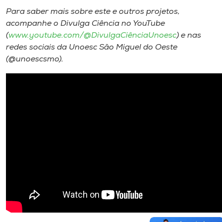
Para saber mais sobre este e outros projetos,
acompanhe o Divulga Ciência no YouTube
(
www.youtube.com/@DivulgaCiênciaUnoesc
) e nas
redes sociais da Unoesc São Miguel do Oeste
(@unoescsmo).