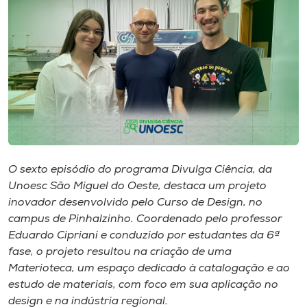
I.nova
Diplomados
Cultura
CPA
O sexto episódio do programa Divulga Ciência, da
Unoesc São Miguel do Oeste, destaca um projeto
Biblioteca
inovador desenvolvido pelo Curso de Design, no
campus de Pinhalzinho. Coordenado pelo professor
Editora
Eduardo Cipriani e conduzido por estudantes da 6ª
fase, o projeto resultou na criação de uma
Materioteca, um espaço dedicado à catalogação e ao
Rádio
estudo de materiais, com foco em sua aplicação no
design e na indústria regional.