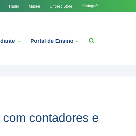
Português
Rádio
Museu
Unoesc Store
udante
Portal de Ensino
e com contadores e