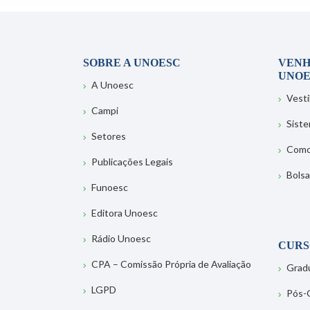
SOBRE A UNOESC
VENH
UNOE
A Unoesc
Vesti
Campi
Sist
Setores
Como
Publicações Legais
Bolsa
Funoesc
Editora Unoesc
Rádio Unoesc
CURS
CPA – Comissão Própria de Avaliação
Grad
LGPD
Pós-