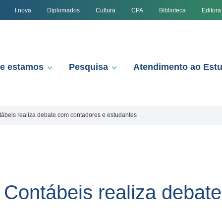
I.nova
Diplomados
Cultura
CPA
Biblioteca
Editora
e estamos
Pesquisa
Atendimento ao Est
ábeis realiza debate com contadores e estudantes
 Contábeis realiza debat