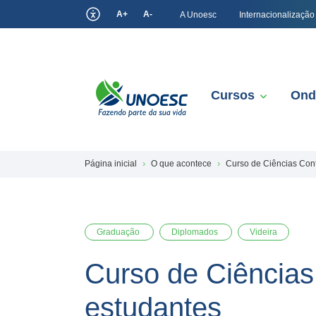
A+
A-
A Unoesc
Internacionalização
Cursos
Ond
Página inicial
O que acontece
Curso de Ciências Cont
Graduação
Diplomados
Videira
Curso de Ciências
estudantes