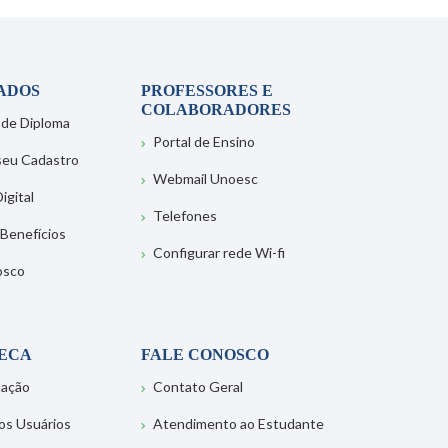
ADOS
PROFESSORES E
COLABORADORES
 de Diploma
Portal de Ensino
 seu Cadastro
Webmail Unoesc
igital
Telefones
 Benefícios
Configurar rede Wi-fi
osco
TECA
FALE CONOSCO
tação
Contato Geral
os Usuários
Atendimento ao Estudante