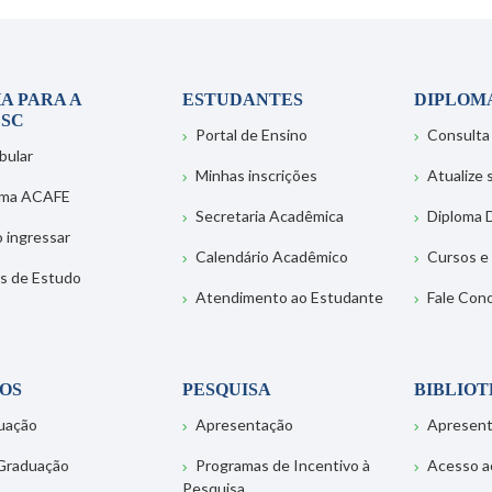
A PARA A
ESTUDANTES
DIPLOM
SC
Portal de Ensino
Consulta
bular
Minhas inscrições
Atualize
ema ACAFE
Secretaria Acadêmica
Diploma D
 ingressar
Calendário Acadêmico
Cursos e
s de Estudo
Atendimento ao Estudante
Fale Con
OS
PESQUISA
BIBLIO
uação
Apresentação
Apresen
Graduação
Programas de Incentivo à
Acesso a
Pesquisa