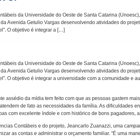
ontábeis da Universidade do Oeste de Santa Catarina (Unoesc)
ral da Avenida Getulio Vargas desenvolvendo atividades do proje
 O objetivo é integrar a […]
ontábeis da Universidade do Oeste de Santa Catarina (Unoesc)
ral da Avenida Getulio Vargas desenvolvendo atividades do proje
 O objetivo é integrar a universidade com a comunidade e aux
te assédio da mídia tem feito com que as pessoas gastem mai
atendem de fato as necessidades da família. As dificuldades en
as com excelente índole e com histórico de bons pagadores, a 
ncias Contábeis e do projeto, Jeancarlo Zuanazzi, uma campa
anizar as contas e administrar o orçamento familiar. “É uma man