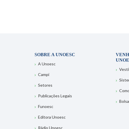
SOBRE A UNOESC
VENH
UNOE
A Unoesc
Vesti
Campi
Sist
Setores
Como
Publicações Legais
Bolsa
Funoesc
Editora Unoesc
Rádio Unoesc