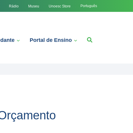
Português
Rádio
Museu
Unoesc Store
udante
Portal de Ensino
 Orçamento