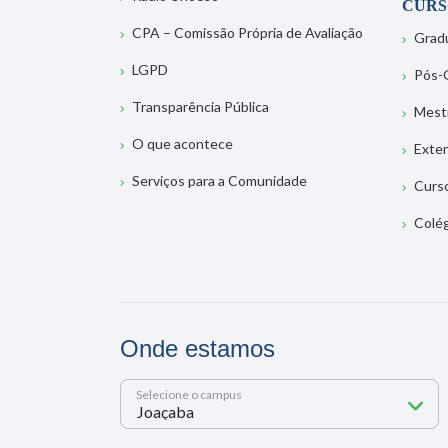
CURS
CPA – Comissão Própria de Avaliação
Grad
LGPD
Pós-
Transparência Pública
Mest
O que acontece
Exte
Serviços para a Comunidade
Curs
Colé
Onde estamos
Selecione o campus