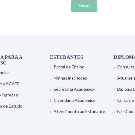
A PARA A
ESTUDANTES
DIPLOM
SC
Portal de Ensino
Consulta
bular
Minhas inscrições
Atualize
ema ACAFE
Secretaria Acadêmica
Diploma D
 ingressar
Calendário Acadêmico
Cursos e
s de Estudo
Atendimento ao Estudante
Fale Con