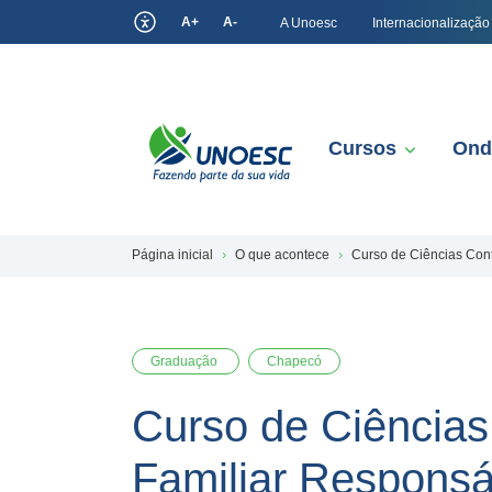
A+
A-
A Unoesc
Internacionalização
Cursos
Ond
Página inicial
O que acontece
Curso de Ciências Con
Graduação
Chapecó
Curso de Ciências
Familiar Responsá