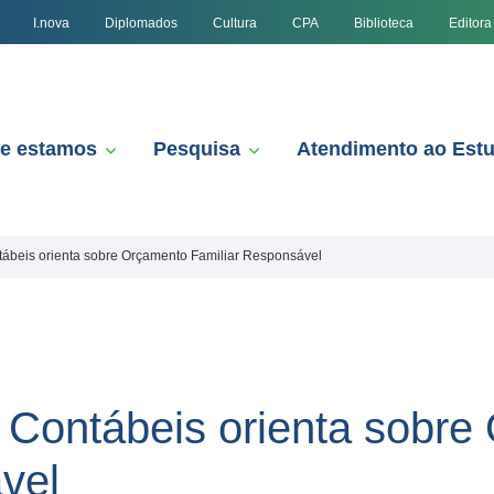
I.nova
Diplomados
Cultura
CPA
Biblioteca
Editora
e estamos
Pesquisa
Atendimento ao Est
tábeis orienta sobre Orçamento Familiar Responsável
 Contábeis orienta sobre
vel