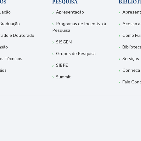
OS
PESQUISA
BIBLIO
uação
Apresentação
Apresen
Graduação
Programas de Incentivo à
Acesso a
Pesquisa
rado e Doutorado
Como Fu
SISGEN
nsão
Bibliotec
Grupos de Pesquisa
os Técnicos
Serviços
SIEPE
gios
Conheça 
Summit
Fale Con