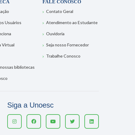
TECA
FALE CONOSCO
tação
Contato Geral
os Usuários
Atendimento ao Estudante
nciona
Ouvidoria
a Virtual
Seja nosso Fornecedor
Trabalhe Conosco
nossas bibliotecas
osco
Siga a Unoesc