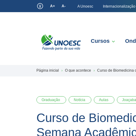
A+
A-
A Unoesc
Internacionalização
Cursos
Ond
Página inicial
O que acontece
Curso de Biomedicina 
Graduação
Notícia
Aulas
Joaçab
Curso de Biomedic
Semana Acadêmi