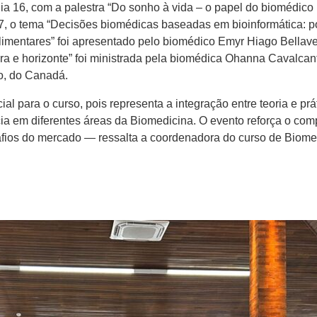
ia 16, com a palestra “Do sonho à vida – o papel do biomédic
7, o tema “Decisões biomédicas baseadas em bioinformática: pot
mentares” foi apresentado pelo biomédico Emyr Hiago Bellaver. 
ira e horizonte” foi ministrada pela biomédica Ohanna Cavalca
o, do Canadá.
ra o curso, pois representa a integração entre teoria e práti
cia em diferentes áreas da Biomedicina. O evento reforça o co
safios do mercado — ressalta a coordenadora do curso de Biom