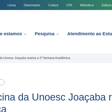
I.nova
Diplomados
Cultura
CPA
Biblioteca
Editora
e estamos
Pesquisa
Atendimento ao Est
da Unoesc Joaçaba realiza a 2ª Semana Acadêmica
a
ina da Unoesc Joaçaba re
ca