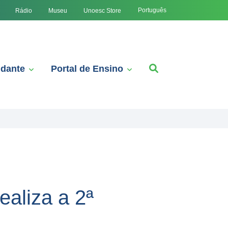
Português
Rádio
Museu
Unoesc Store
udante
Portal de Ensino
aliza a 2ª