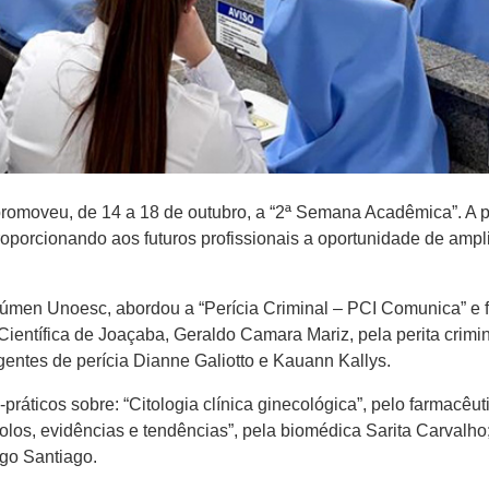
romoveu, de 14 a 18 de outubro, a “2ª Semana Acadêmica”. A 
roporcionando aos futuros profissionais a oportunidade de ampl
Lúmen Unoesc, abordou a “Perícia Criminal – PCI Comunica” e fo
ientífica de Joaçaba, Geraldo Camara Mariz, pela perita crimina
entes de perícia Dianne Galiotto e Kauann Kallys.
-práticos sobre: “Citologia clínica ginecológica”, pelo farmacêut
colos, evidências e tendências”, pela biomédica Sarita Carvalh
rgo Santiago.