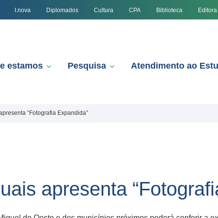
I.nova
Diplomados
Cultura
CPA
Biblioteca
Editora
e estamos
Pesquisa
Atendimento ao Est
 apresenta “Fotografia Expandida”
suais apresenta “Fotograf
iguel do Oeste e dos municípios próximos poderá conferir a ex