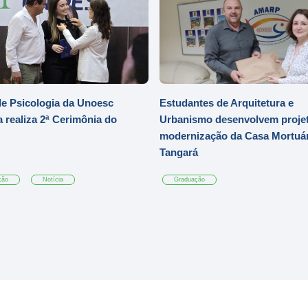
e Psicologia da Unoesc
Estudantes de Arquitetura e
 realiza 2ª Cerimônia do
Urbanismo desenvolvem projet
modernização da Casa Mortuár
Tangará
ção
Notícia
Graduação