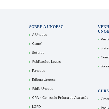
SOBRE A UNOESC
VENH
UNOE
A Unoesc
Vesti
Campi
Sist
Setores
Como
Publicações Legais
Bolsa
Funoesc
Editora Unoesc
Rádio Unoesc
CURS
CPA – Comissão Própria de Avaliação
Grad
LGPD
Pós-