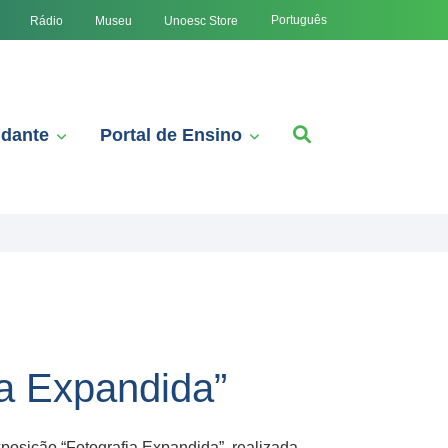
Português
Rádio
Museu
Unoesc Store
udante
Portal de Ensino
ia Expandida”
posição “Fotografia Expandida”, realizada