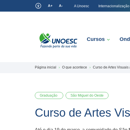
A+
A-
A Unoesc
Internacionalização
Cursos
Ond
Página inicial
O que acontece
Curso de Artes Visuais
Graduação
São Miguel do Oeste
Curso de Artes Vi
Até o dia 19 de março, a comunidade de São M