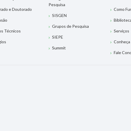
Pesquisa
rado e Doutorado
Como Fu
SISGEN
nsão
Bibliotec
Grupos de Pesquisa
os Técnicos
Serviços
SIEPE
gios
Conheça 
Summit
Fale Con