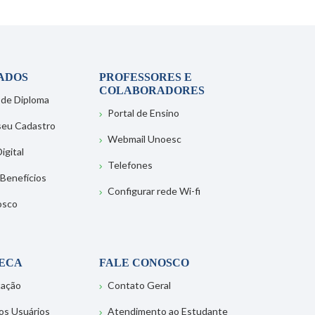
ADOS
PROFESSORES E
COLABORADORES
 de Diploma
Portal de Ensino
 seu Cadastro
Webmail Unoesc
igital
Telefones
 Benefícios
Configurar rede Wi-fi
osco
TECA
FALE CONOSCO
tação
Contato Geral
os Usuários
Atendimento ao Estudante