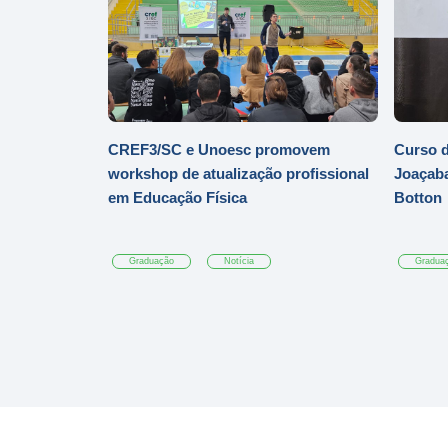
CREF3/SC e Unoesc promovem
Curso d
workshop de atualização profissional
Joaçaba
em Educação Física
Botton
Graduação
Notícia
Gradua