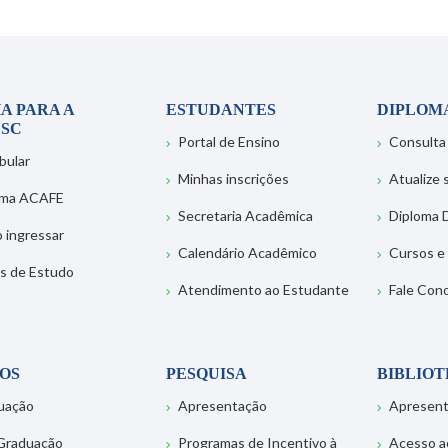
A PARA A
ESTUDANTES
DIPLOM
SC
Portal de Ensino
Consulta
bular
Minhas inscrições
Atualize
ema ACAFE
Secretaria Acadêmica
Diploma D
 ingressar
Calendário Acadêmico
Cursos e
s de Estudo
Atendimento ao Estudante
Fale Con
OS
PESQUISA
BIBLIO
uação
Apresentação
Apresen
Graduação
Programas de Incentivo à
Acesso a