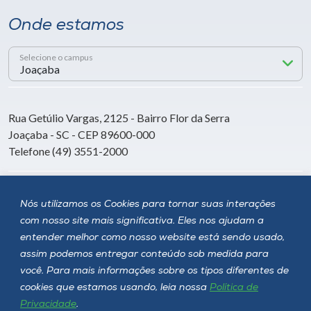
Onde estamos
Selecione o campus
Rua Getúlio Vargas, 2125 - Bairro Flor da Serra
Joaçaba - SC - CEP 89600-000
Telefone (49) 3551-2000
Siga a Unoesc
Nós utilizamos os Cookies para tornar suas interações
com nosso site mais significativa. Eles nos ajudam a
entender melhor como nosso website está sendo usado,
assim podemos entregar conteúdo sob medida para
você. Para mais informações sobre os tipos diferentes de
cookies que estamos usando, leia nossa
Política de
Privacidade
.