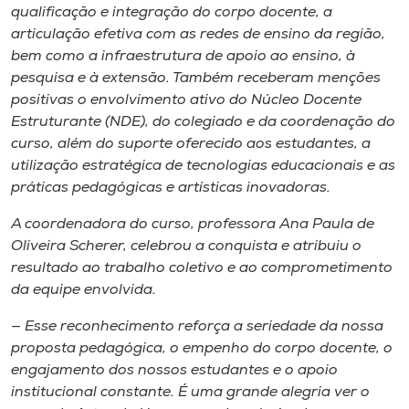
Museu
qualificação e integração do corpo docente, a
articulação efetiva com as redes de ensino da região,
bem como a infraestrutura de apoio ao ensino, à
Unoesc
pesquisa e à extensão. Também receberam menções
Store
positivas o envolvimento ativo do Núcleo Docente
Estruturante (NDE), do colegiado e da coordenação do
curso, além do suporte oferecido aos estudantes, a
utilização estratégica de tecnologias educacionais e as
Selecione
práticas pedagógicas e artísticas inovadoras.
o idioma
A coordenadora do curso, professora Ana Paula de
Oliveira Scherer, celebrou a conquista e atribuiu o
resultado ao trabalho coletivo e ao comprometimento
A+
da equipe envolvida.
A-
— Esse reconhecimento reforça a seriedade da nossa
proposta pedagógica, o empenho do corpo docente, o
engajamento dos nossos estudantes e o apoio
institucional constante. É uma grande alegria ver o