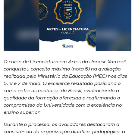
I.nova
Diplomados
Cultura
O curso de Licenciatura em Artes da Unoesc Xanxerê
CPA
conquistou conceito máximo (nota 5) na avaliação
realizada pelo Ministério da Educação (MEC) nos dias
5, 6 e 7 de maio. O excelente resultado posiciona o
Biblioteca
curso entre os melhores do Brasil, evidenciando a
qualidade da formação oferecida e reafirmando o
Editora
compromisso da Universidade com a excelência no
ensino superior.
Rádio
Durante o processo, os avaliadores destacaram a
consistência da organização didático-pedagógica, a