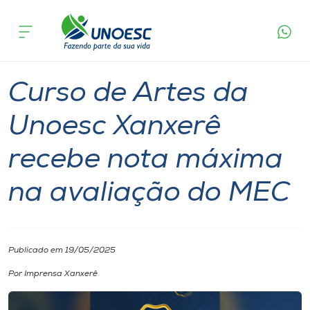
Página
O que
Curso de Artes da Unoesc Xanxerê recebe nota
inicial
acontece
máxima na avaliação do MEC
Cursos
Graduação
Notícia
Xanxerê
Onde estamos
Curso de Artes da
Pesquisa
Unoesc Xanxerê
recebe nota máxima
Atendimento ao Estudante
na avaliação do MEC
Portal de Ensino
A
Publicado em 19/05/2025
Unoesc
Por Imprensa Xanxerê
Internacionalização