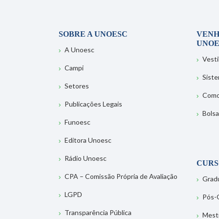
SOBRE A UNOESC
VENH
UNOE
A Unoesc
Vesti
Campi
Sist
Setores
Como
Publicações Legais
Bolsa
Funoesc
Editora Unoesc
Rádio Unoesc
CURS
CPA – Comissão Própria de Avaliação
Grad
LGPD
Pós-
Transparência Pública
Mest