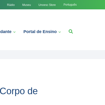
Português
Rádio
Museu
Unoesc Store
udante
Portal de Ensino
 Corpo de