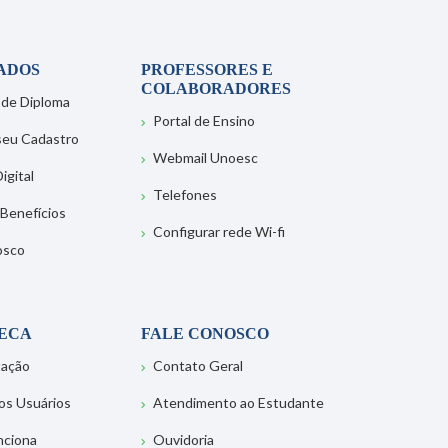
ADOS
PROFESSORES E
COLABORADORES
 de Diploma
Portal de Ensino
 seu Cadastro
Webmail Unoesc
igital
Telefones
 Benefícios
Configurar rede Wi-fi
osco
TECA
FALE CONOSCO
tação
Contato Geral
os Usuários
Atendimento ao Estudante
nciona
Ouvidoria