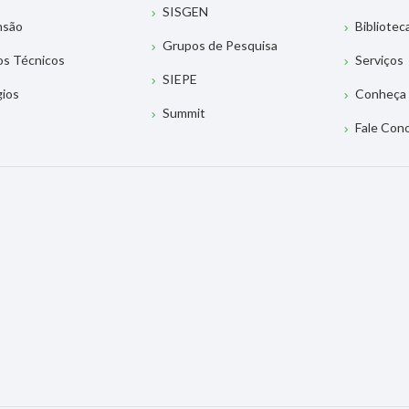
SISGEN
nsão
Bibliotec
Grupos de Pesquisa
os Técnicos
Serviços
SIEPE
gios
Conheça 
Summit
Fale Con