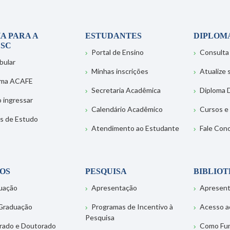
A PARA A
ESTUDANTES
DIPLOM
SC
Portal de Ensino
Consulta
bular
Minhas inscrições
Atualize
ema ACAFE
Secretaria Acadêmica
Diploma D
 ingressar
Calendário Acadêmico
Cursos e
s de Estudo
Atendimento ao Estudante
Fale Con
OS
PESQUISA
BIBLIO
uação
Apresentação
Apresen
Graduação
Programas de Incentivo à
Acesso a
Pesquisa
rado e Doutorado
Como Fu