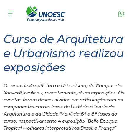
Página
O que
Curso de Arquitetura e Urbanismo
inicial
acontece
realizou exposições
Cursos
Graduação
Xanxerê
Onde estamos
Curso de Arquitetura
Pesquisa
e Urbanismo realizou
exposições
Atendimento ao Estudante
Portal de Ensino
O curso de Arquitetura e Urbanismo, do Campus de
Xanxerê, realizou, recentemente, duas exposições. Os
eventos foram desenvolvidos em articulação com os
A
componentes curriculares de História e Teoria da
Unoesc
Arquitetura e da Cidade IV e V, da 6ª e 8ª fases do
curso, respectivamente.A exposição “Belle Èpoque
Internacionalização
Tropical – olhares interpretativos Brasil e França”