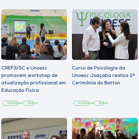
CREF3/SC e Unoesc
Curso de Psicologia da
promovem workshop de
Unoesc Joaçaba realiza 2ª
atualização profissional em
Cerimônia do Botton
Educação Física
Graduação
Notícia
Graduação
Notícia