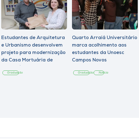
Estudantes de Arquitetura
Quarto Arraiá Universitário
e Urbanismo desenvolvem
marca acolhimento aos
projeto para modernização
estudantes da Unoesc
da Casa Mortuária de
Campos Novos
Tangará
Graduação
Graduação
Notícia