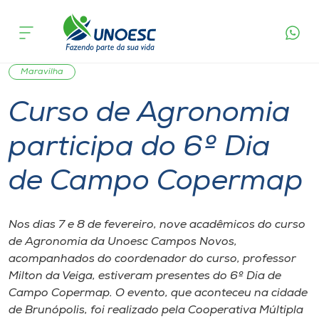
Página
O que
Curso de Agronomia participa do 6º Dia de
inicial
acontece
Campo Copermap
Cursos
Graduação
Notícia de evento
Campos Novos
Onde estamos
Maravilha
Curso de Agronomia
Pesquisa
participa do 6º Dia
Atendimento ao Estudante
de Campo Copermap
Portal de Ensino
Nos dias 7 e 8 de fevereiro, nove acadêmicos do curso
de Agronomia da Unoesc Campos Novos,
A
acompanhados do coordenador do curso, professor
Unoesc
Milton da Veiga, estiveram presentes do 6º Dia de
Campo Copermap. O evento, que aconteceu na cidade
Internacionalização
de Brunópolis, foi realizado pela Cooperativa Múltipla