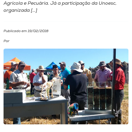
Agrícola e Pecuária. Já a participação da Unoesc,
organizada […]
I.nova
Diplomados
Publicado em 19/02/2018
Por
Cultura
CPA
Biblioteca
Editora
Rádio