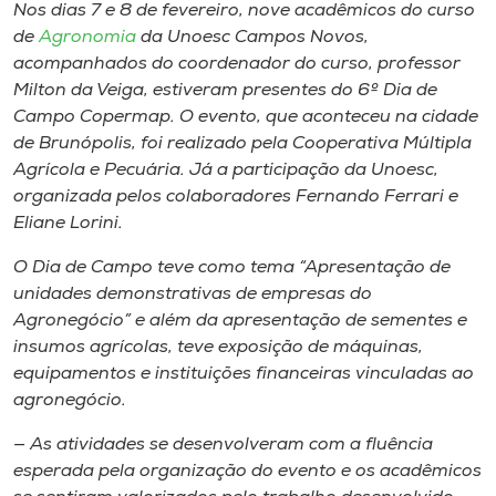
Museu
Nos dias 7 e 8 de fevereiro, nove acadêmicos do curso
de
Agronomia
da Unoesc Campos Novos,
acompanhados do coordenador do curso, professor
Unoesc
Milton da Veiga, estiveram presentes do 6º Dia de
Store
Campo Copermap. O evento, que aconteceu na cidade
de Brunópolis, foi realizado pela Cooperativa Múltipla
Agrícola e Pecuária. Já a participação da Unoesc,
organizada pelos colaboradores Fernando Ferrari e
Selecione
Eliane Lorini.
o idioma
O Dia de Campo teve como tema “Apresentação de
unidades demonstrativas de empresas do
Agronegócio” e além da apresentação de sementes e
A+
insumos agrícolas, teve exposição de máquinas,
A-
equipamentos e instituições financeiras vinculadas ao
agronegócio.
— As atividades se desenvolveram com a fluência
esperada pela organização do evento e os acadêmicos