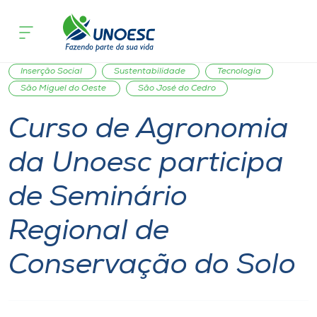
Página inicial
O que acontece
Curso de Agronomia da Unoesc partici
Cursos
Comunidade
Notícia
Seminário
Inovação
Onde estamos
Inserção Social
Sustentabilidade
Tecnologia
São Miguel do Oeste
São José do Cedro
Pesquisa
Curso de Agronomia
da Unoesc participa
Atendimento ao Estudante
de Seminário
Portal de Ensino
Regional de
A
Conservação do Solo
Unoesc
Internacionalização