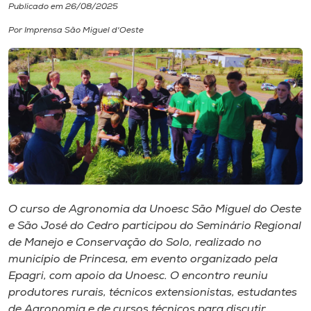
Publicado em 26/08/2025
I.nova
Por Imprensa São Miguel d'Oeste
Diplomados
Cultura
CPA
Biblioteca
O curso de Agronomia da Unoesc São Miguel do Oeste
e São José do Cedro participou do Seminário Regional
Editora
de Manejo e Conservação do Solo, realizado no
município de Princesa, em evento organizado pela
Epagri, com apoio da Unoesc. O encontro reuniu
Rádio
produtores rurais, técnicos extensionistas, estudantes
de Agronomia e de cursos técnicos para discutir