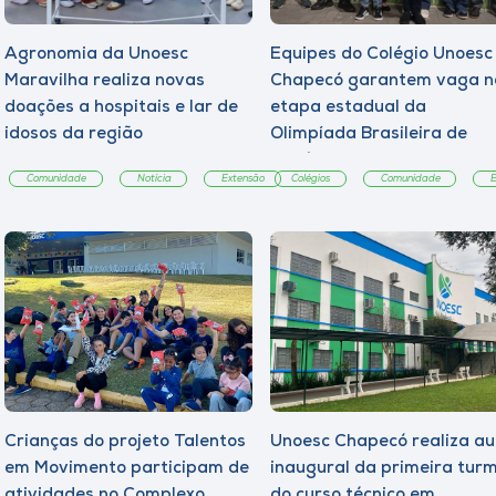
Agronomia da Unoesc
Equipes do Colégio Unoesc
Maravilha realiza novas
Chapecó garantem vaga n
doações a hospitais e lar de
etapa estadual da
idosos da região
Olimpíada Brasileira de
Robótica
Comunidade
Notícia
Extensão
Colégios
Comunidade
E
Crianças do projeto Talentos
Unoesc Chapecó realiza au
em Movimento participam de
inaugural da primeira tur
atividades no Complexo
do curso técnico em