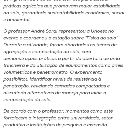
Museu
práticas agrícolas que promovam maior estabilidade
do solo, garantindo sustentabilidade econômica, social
Unoesc
e ambiental.
Store
O professor André Sordi representou a Unoesc no
evento e coordenou a estação sobre “Física do solo”.
Durante a atividade, foram abordados os temas de
agregação e compactação do solo, com
Selecione
demonstrações práticas a partir da abertura de uma
o idioma
trincheira e da utilização de equipamentos como anéis
volumétricos e penetrômetro. O experimento
possibilitou identificar níveis de resistência à
A+
penetração, revelando camadas compactadas e
A-
discutindo alternativas de manejo para inibir a
compactação do solo.
De acordo com o professor, momentos como este
fortalecem a integração entre universidade, setor
produtivo e instituições de pesquisa e extensão.