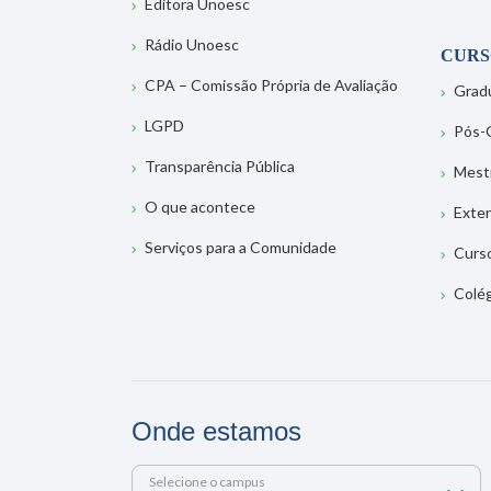
Editora Unoesc
Rádio Unoesc
CURS
CPA – Comissão Própria de Avaliação
Grad
LGPD
Pós-
Transparência Pública
Mest
O que acontece
Exte
Serviços para a Comunidade
Curs
Colé
Onde estamos
Selecione o campus