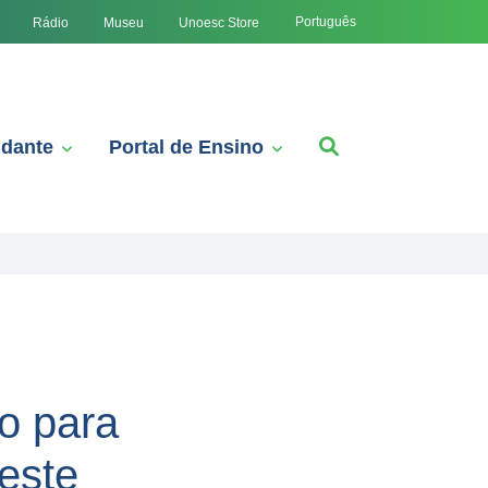
Português
Rádio
Museu
Unoesc Store
udante
Portal de Ensino
o para
este