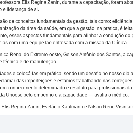
ofessora Elis Regina Zanin, durante a capacitação, foram abo
e liderança de si.
ão de conceitos fundamentais da gestão, tais como: eficiência,
anização da área da saúde, em que a gestão, na prática, é feita
ente, esses aspectos fundamentais para alinhar a condução do 
ncias com uma equipe tão entrosada com a missão da Clínica — 
nica Renal do Extremo-oeste, Gelson Antônio dos Santos, a ca
pe técnica e de manutenção.
dades e colocá-las em prática, sendo um desafio no nosso dia 
lamar das imperfeições e estamos trabalhando nas correções 
m conhecimento determinado e resoluto para profissionais da
res da Unoesc pelo empenho e a capacidade — avalia o médico.
s Elis Regina Zanin, Evelácio Kaufmann e Nilson Rene Visintain