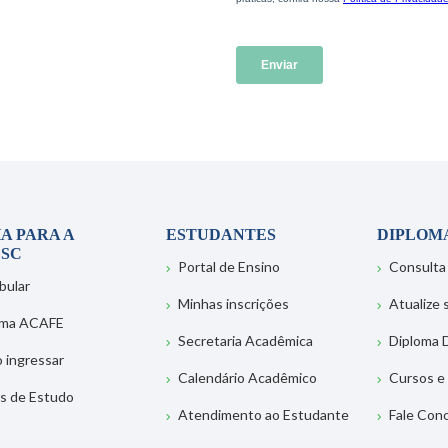
A PARA A
ESTUDANTES
DIPLOM
SC
Portal de Ensino
Consulta
bular
Minhas inscrições
Atualize
ema ACAFE
Secretaria Acadêmica
Diploma D
 ingressar
Calendário Acadêmico
Cursos e
s de Estudo
Atendimento ao Estudante
Fale Con