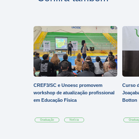
CREF3/SC e Unoesc promovem
Curso d
workshop de atualização profissional
Joaçaba
em Educação Física
Botton
Graduação
Notícia
Gradua