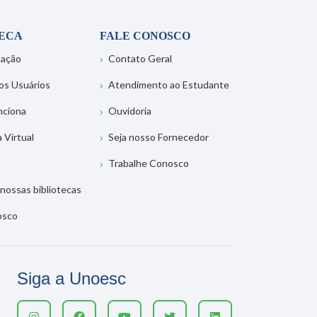
TECA
FALE CONOSCO
tação
Contato Geral
os Usuários
Atendimento ao Estudante
nciona
Ouvidoria
a Virtual
Seja nosso Fornecedor
Trabalhe Conosco
nossas bibliotecas
osco
Siga a Unoesc