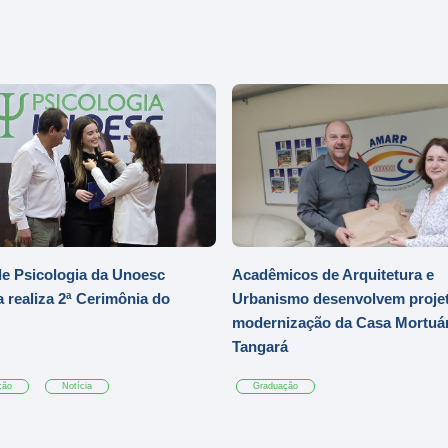
e Psicologia da Unoesc
Acadêmicos de Arquitetura e
 realiza 2ª Cerimônia do
Urbanismo desenvolvem projet
modernização da Casa Mortuár
Tangará
ção
Notícia
Graduação