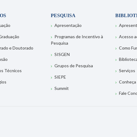
OS
PESQUISA
BIBLIO
uação
Apresentação
Apresen
Graduação
Programas de Incentivo à
Acesso a
Pesquisa
rado e Doutorado
Como Fu
SISGEN
nsão
Bibliotec
Grupos de Pesquisa
os Técnicos
Serviços
SIEPE
gios
Conheça 
Summit
Fale Con