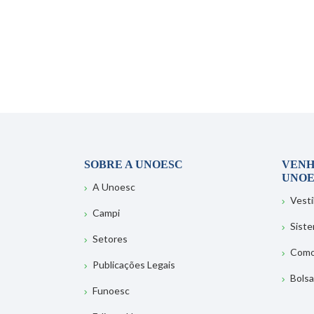
SOBRE A UNOESC
VENH
UNOE
A Unoesc
Vesti
Campi
Sist
Setores
Como
Publicações Legais
Bolsa
Funoesc