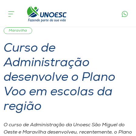
Página
O que
Curso de Administração desenvolve o Plano
inicial
acontece
Voo em escolas da região
Cursos
Graduação
Inserção Social
São Miguel do Oeste
Onde estamos
Maravilha
Curso de
Pesquisa
Administração
Atendimento ao Estudante
desenvolve o Plano
Portal de Ensino
Voo em escolas da
região
A
Unoesc
O curso de Administração da Unoesc São Miguel do
Internacionalização
Oeste e Maravilha desenvolveu, recentemente, o Plano