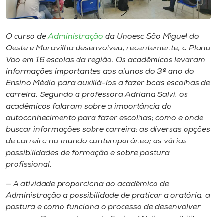
Museu
Unoesc
O curso de
Administração
da Unoesc São Miguel do
Store
Oeste e Maravilha desenvolveu, recentemente, o Plano
Voo em 16 escolas da região. Os acadêmicos levaram
informações importantes aos alunos do 3º ano do
Ensino Médio para auxiliá-los a fazer boas escolhas de
Selecione
carreira. Segundo a professora Adriana Salvi, os
o idioma
acadêmicos falaram sobre a importância do
autoconhecimento para fazer escolhas; como e onde
buscar informações sobre carreira; as diversas opções
de carreira no mundo contemporâneo; as várias
A+
possibilidades de formação e sobre postura
A-
profissional.
— A atividade proporciona ao acadêmico de
Administração a possibilidade de praticar a oratória, a
postura e como funciona o processo de desenvolver