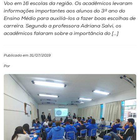
Voo em 16 escolas da região. Os acadêmicos levaram
informações importantes aos alunos do 3º ano do
I.nova
Ensino Médio para auxiliá-los a fazer boas escolhas de
carreira. Segundo a professora Adriana Salvi, os
Diplomados
acadêmicos falaram sobre a importância do […]
Cultura
Publicado em 31/07/2019
Por
CPA
Biblioteca
Editora
Rádio