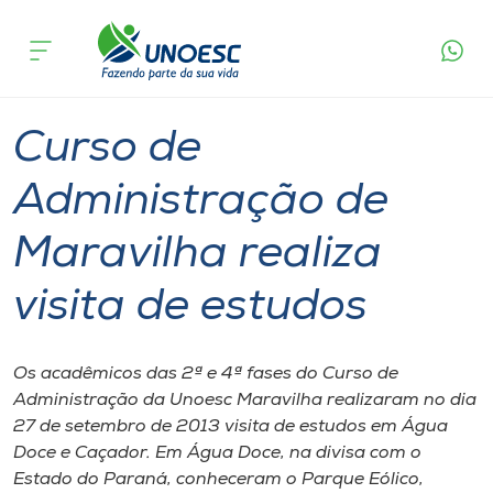
Página
O que
Curso de Administração de Maravilha
inicial
acontece
realiza visita de estudos
Cursos
Graduação
Maravilha
Onde estamos
Curso de
Pesquisa
Administração de
Maravilha realiza
Atendimento ao Estudante
visita de estudos
Portal de Ensino
Os acadêmicos das 2ª e 4ª fases do Curso de
A
Administração da Unoesc Maravilha realizaram no dia
Unoesc
27 de setembro de 2013 visita de estudos em Água
Doce e Caçador. Em Água Doce, na divisa com o
Internacionalização
Estado do Paraná, conheceram o Parque Eólico,