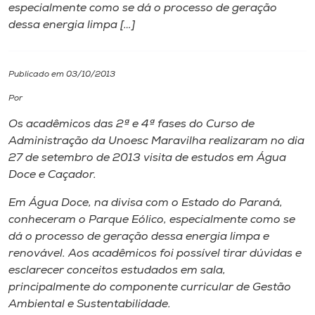
especialmente como se dá o processo de geração
dessa energia limpa […]
I.nova
Diplomados
Publicado em 03/10/2013
Por
Cultura
Os acadêmicos das 2ª e 4ª fases do Curso de
Administração da Unoesc Maravilha realizaram no dia
CPA
27 de setembro de 2013 visita de estudos em Água
Doce e Caçador.
Biblioteca
Em Água Doce, na divisa com o Estado do Paraná,
conheceram o Parque Eólico, especialmente como se
dá o processo de geração dessa energia limpa e
Editora
renovável. Aos acadêmicos foi possível tirar dúvidas e
esclarecer conceitos estudados em sala,
Rádio
principalmente do componente curricular de Gestão
Ambiental e Sustentabilidade.