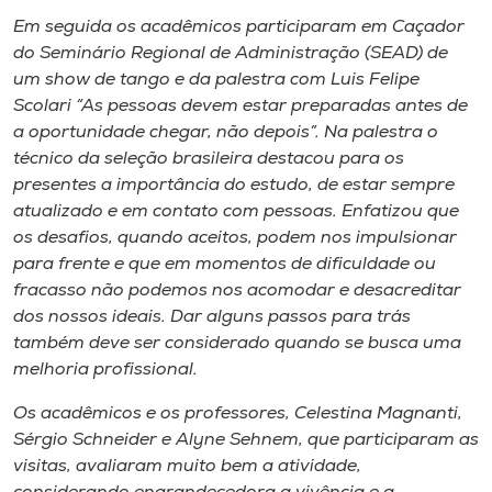
Museu
Em seguida os acadêmicos participaram em Caçador
do Seminário Regional de Administração (SEAD) de
Unoesc
um show de tango e da palestra com Luis Felipe
Store
Scolari “As pessoas devem estar preparadas antes de
a oportunidade chegar, não depois”. Na palestra o
técnico da seleção brasileira destacou para os
presentes a importância do estudo, de estar sempre
Selecione
atualizado e em contato com pessoas. Enfatizou que
o idioma
os desafios, quando aceitos, podem nos impulsionar
para frente e que em momentos de dificuldade ou
fracasso não podemos nos acomodar e desacreditar
dos nossos ideais. Dar alguns passos para trás
A+
também deve ser considerado quando se busca uma
A-
melhoria profissional.
Os acadêmicos e os professores, Celestina Magnanti,
Sérgio Schneider e Alyne Sehnem, que participaram as
visitas, avaliaram muito bem a atividade,