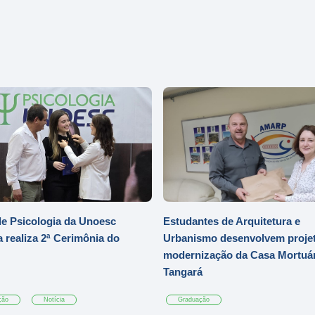
e Psicologia da Unoesc
Estudantes de Arquitetura e
 realiza 2ª Cerimônia do
Urbanismo desenvolvem projet
modernização da Casa Mortuár
Tangará
ção
Notícia
Graduação