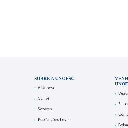
SOBRE A UNOESC
VENH
UNOE
A Unoesc
Vesti
Campi
Sist
Setores
Como
Publicações Legais
Bolsa