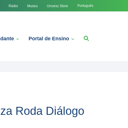
Português
Rádio
Museu
Unoesc Store
udante
Portal de Ensino
iza Roda Diálogo