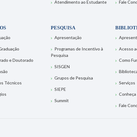
Atendimento ao Estudante
Fale Con
OS
PESQUISA
BIBLIO
uação
Apresentação
Apresen
Graduação
Programas de Incentivo à
Acesso a
Pesquisa
rado e Doutorado
Como Fu
SISGEN
nsão
Bibliotec
Grupos de Pesquisa
os Técnicos
Serviços
SIEPE
gios
Conheça 
Summit
Fale Con