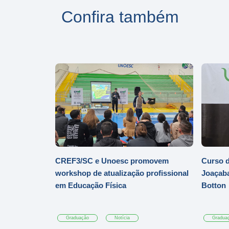
Confira também
CREF3/SC e Unoesc promovem
Curso d
workshop de atualização profissional
Joaçaba
em Educação Física
Botton
Graduação
Notícia
Gradua