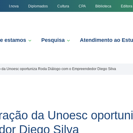
I.nova
Diplomados
Cultura
CPA
Biblioteca
Editora
e estamos
Pesquisa
Atendimento ao Est
o da Unoesc oportuniza Roda Diálogo com o Empreendedor Diego Silva
ração da Unoesc oportun
or Diego Silva