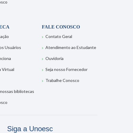
osco
TECA
FALE CONOSCO
tação
Contato Geral
os Usuários
Atendimento ao Estudante
nciona
Ouvidoria
a Virtual
Seja nosso Fornecedor
Trabalhe Conosco
nossas bibliotecas
osco
Siga a Unoesc