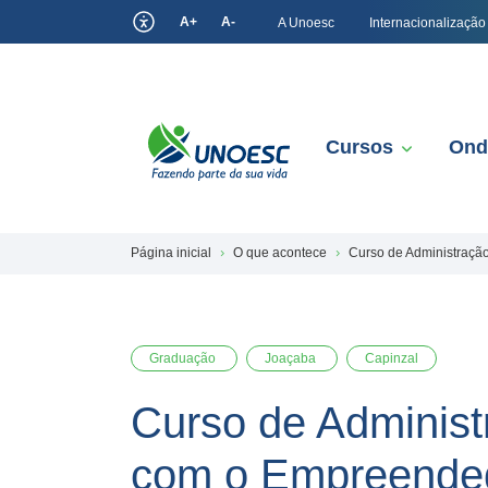
A+
A-
A Unoesc
Internacionalização
Cursos
Ond
Página inicial
O que acontece
Curso de Administraçã
Graduação
Joaçaba
Capinzal
Curso de Administ
com o Empreended