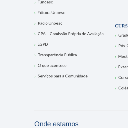
Funoesc
Editora Unoesc
Rádio Unoesc
CURS
CPA – Comissão Própria de Avaliação
Grad
LGPD
Pós-
Transparência Pública
Mest
O que acontece
Exte
Serviços para a Comunidade
Curs
Colé
Onde estamos