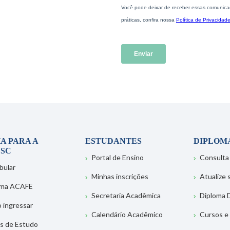
A PARA A
ESTUDANTES
DIPLOM
SC
Portal de Ensino
Consulta
bular
Minhas inscrições
Atualize
ema ACAFE
Secretaria Acadêmica
Diploma D
 ingressar
Calendário Acadêmico
Cursos e
s de Estudo