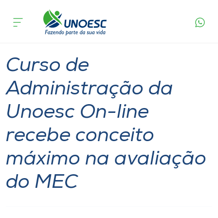
Página
O que
Curso de Administração da Unoesc On-line
inicial
acontece
recebe conceito máximo na avaliação do MEC
Cursos
Graduação
Onde estamos
Curso de
Pesquisa
Administração da
Unoesc On-line
Atendimento ao Estudante
recebe conceito
Portal de Ensino
máximo na avaliação
A
do MEC
Unoesc
Internacionalização