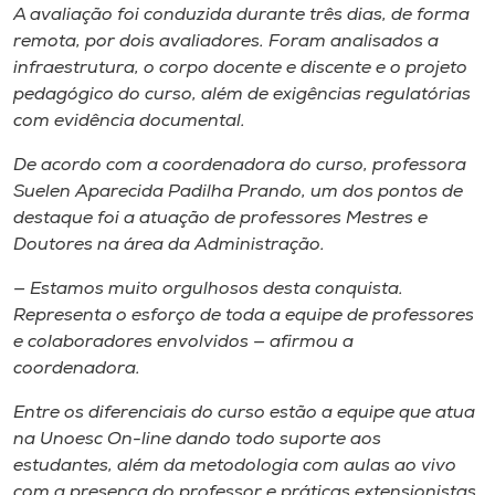
Museu
A avaliação foi conduzida durante três dias, de forma
remota, por dois avaliadores. Foram analisados a
infraestrutura, o corpo docente e discente e o projeto
Unoesc
pedagógico do curso, além de exigências regulatórias
Store
com evidência documental.
De acordo com a coordenadora do curso, professora
Suelen Aparecida Padilha Prando, um dos pontos de
Selecione
destaque foi a atuação de professores Mestres e
o idioma
Doutores na área da Administração.
— Estamos muito orgulhosos desta conquista.
Representa o esforço de toda a equipe de professores
A+
e colaboradores envolvidos — afirmou a
A-
coordenadora.
Entre os diferenciais do curso estão a equipe que atua
na Unoesc On-line dando todo suporte aos
estudantes, além da metodologia com aulas ao vivo
com a presença do professor e práticas extensionistas