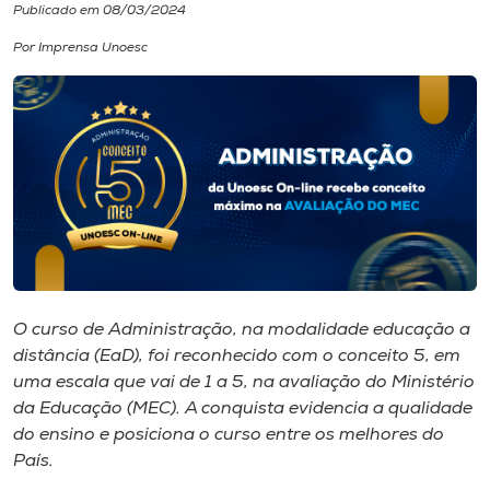
Publicado em 08/03/2024
I.nova
Por Imprensa Unoesc
Diplomados
Cultura
CPA
Biblioteca
O curso de Administração, na modalidade educação a
distância (EaD), foi reconhecido com o conceito 5, em
Editora
uma escala que vai de 1 a 5, na avaliação do Ministério
da Educação (MEC). A conquista evidencia a qualidade
do ensino e posiciona o curso entre os melhores do
Rádio
País.