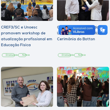
CREF3/SC e Unoesc
Curso de Psicologia da
promovem workshop de
Unoesc Joaçaba realiza 2ª
atualização profissional em
Cerimônia do Botton
Educação Física
Graduação
Notícia
Graduação
Notícia