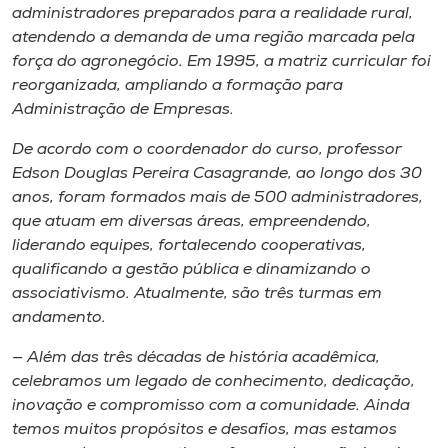
Museu
administradores preparados para a realidade rural,
atendendo a demanda de uma região marcada pela
força do agronegócio. Em 1995, a matriz curricular foi
Unoesc
reorganizada, ampliando a formação para
Store
Administração de Empresas.
De acordo com o coordenador do curso, professor
Edson Douglas Pereira Casagrande, ao longo dos 30
Selecione
anos, foram formados mais de 500 administradores,
o idioma
que atuam em diversas áreas, empreendendo,
liderando equipes, fortalecendo cooperativas,
qualificando a gestão pública e dinamizando o
associativismo. Atualmente, são três turmas em
A+
andamento.
A-
— Além das três décadas de história acadêmica,
celebramos um legado de conhecimento, dedicação,
inovação e compromisso com a comunidade. Ainda
temos muitos propósitos e desafios, mas estamos