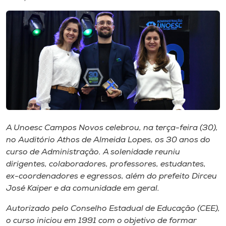
I.nova
Diplomados
Cultura
CPA
A Unoesc Campos Novos celebrou, na terça-feira (30),
no Auditório Athos de Almeida Lopes, os 30 anos do
Biblioteca
curso de Administração. A solenidade reuniu
dirigentes, colaboradores, professores, estudantes,
Editora
ex-coordenadores e egressos, além do prefeito Dirceu
José Kaiper e da comunidade em geral.
Rádio
Autorizado pelo Conselho Estadual de Educação (CEE),
o curso iniciou em 1991 com o objetivo de formar