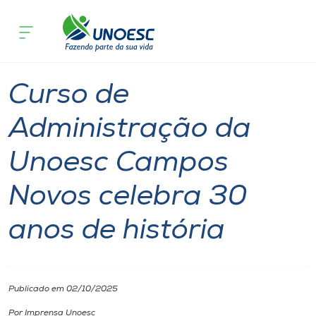
Página inicial
O que acontece
Curso de Administração da Unoesc Cam
Cursos
Graduação
Campos Novos
Onde estamos
Curso de
Pesquisa
Administração da
Unoesc Campos
Atendimento ao Estudante
Novos celebra 30
Portal de Ensino
anos de história
A
Unoesc
Publicado em 02/10/2025
Internacionalização
Por Imprensa Unoesc