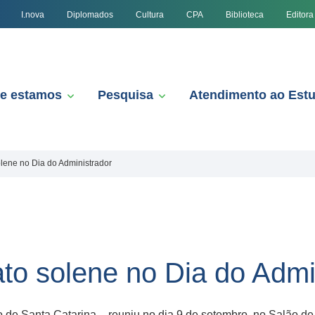
I.nova
Diplomados
Cultura
CPA
Biblioteca
Editora
e estamos
Pesquisa
Atendimento ao Est
lene no Dia do Administrador
to solene no Dia do Admi
e Santa Catarina – reuniu no dia 9 de setembro, no Salão de 