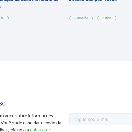
á
ção
Graduação
Notícia
sc
om você sobre informações
 Você pode cancelar o envio da
hes, leia nossa
política de