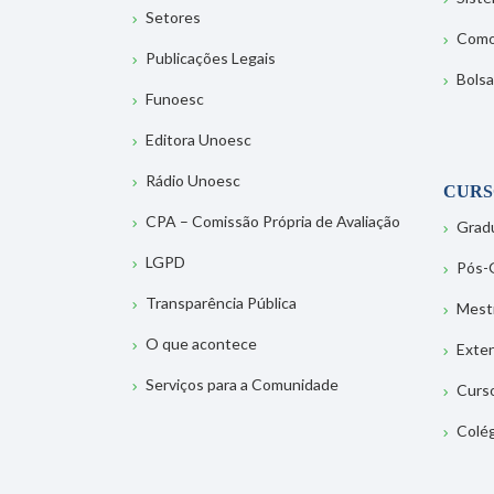
Setores
Como
Publicações Legais
Bolsa
Funoesc
Editora Unoesc
Rádio Unoesc
CURS
CPA – Comissão Própria de Avaliação
Grad
LGPD
Pós-
Transparência Pública
Mest
O que acontece
Exte
Serviços para a Comunidade
Curs
Colé