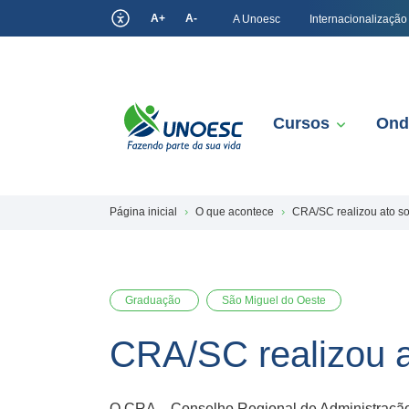
A+
A-
A Unoesc
Internacionalização
Cursos
Ond
Página inicial
O que acontece
CRA/SC realizou ato so
Graduação
São Miguel do Oeste
CRA/SC realizou a
O CRA – Conselho Regional de Administração d