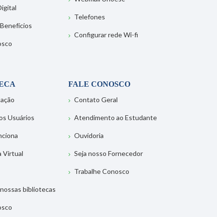
igital
Telefones
 Benefícios
Configurar rede Wi-fi
osco
TECA
FALE CONOSCO
tação
Contato Geral
os Usuários
Atendimento ao Estudante
nciona
Ouvidoria
a Virtual
Seja nosso Fornecedor
Trabalhe Conosco
nossas bibliotecas
osco