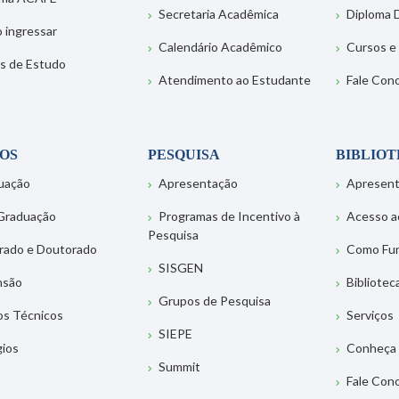
Secretaria Acadêmica
Diploma D
 ingressar
Calendário Acadêmico
Cursos e
s de Estudo
Atendimento ao Estudante
Fale Con
OS
PESQUISA
BIBLIO
uação
Apresentação
Apresen
Graduação
Programas de Incentivo à
Acesso a
Pesquisa
rado e Doutorado
Como Fu
SISGEN
nsão
Bibliotec
Grupos de Pesquisa
os Técnicos
Serviços
SIEPE
gios
Conheça 
Summit
Fale Con