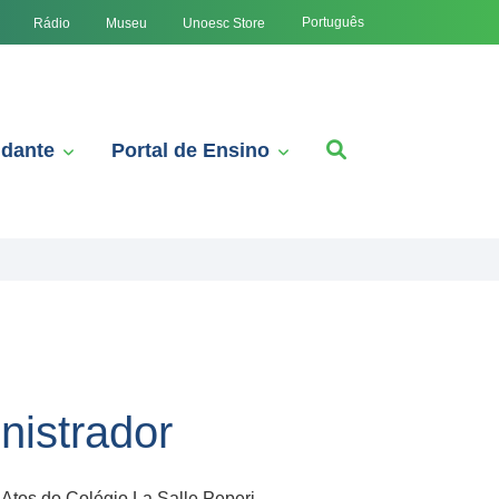
Português
Rádio
Museu
Unoesc Store
udante
Portal de Ensino
nistrador
Atos do Colégio La Salle Peperi,