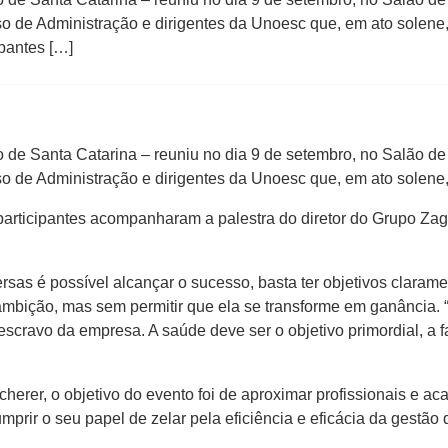
so de Administração e dirigentes da Unoesc que, em ato solen
ipantes […]
e Santa Catarina – reuniu no dia 9 de setembro, no Salão de 
so de Administração e dirigentes da Unoesc que, em ato solen
participantes acompanharam a palestra do diretor do Grupo Zag
s é possível alcançar o sucesso, basta ter objetivos clarament
e ambição, mas sem permitir que ela se transforme em ganância.
scravo da empresa. A saúde deve ser o objetivo primordial, a fam
rer, o objetivo do evento foi de aproximar profissionais e a
mprir o seu papel de zelar pela eficiência e eficácia da gestão