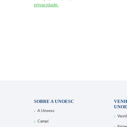
privacidade.
SOBRE A UNOESC
VENH
UNOE
A Unoesc
Vesti
Campi
Sist