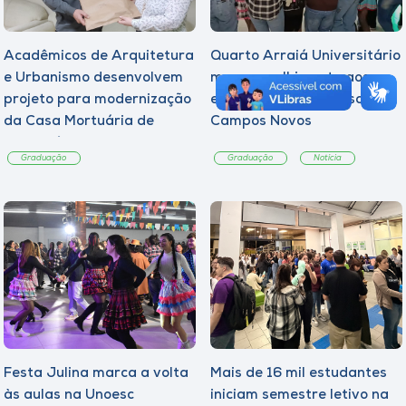
Acadêmicos de Arquitetura
Quarto Arraiá Universitário
e Urbanismo desenvolvem
marca acolhimento aos
projeto para modernização
estudantes da Unoesc
da Casa Mortuária de
Campos Novos
Tangará
Graduação
Graduação
Notícia
Festa Julina marca a volta
Mais de 16 mil estudantes
às aulas na Unoesc
iniciam semestre letivo na