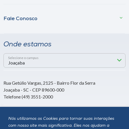
Fale Conosco
Onde estamos
Selecione o campus
Rua Getúlio Vargas, 2125 - Bairro Flor da Serra
Joaçaba - SC - CEP 89600-000
Telefone (49) 3551-2000
Siga a Unoesc
Nós utilizamos os Cookies para tornar suas interações
com nosso site mais significativa. Eles nos ajudam a