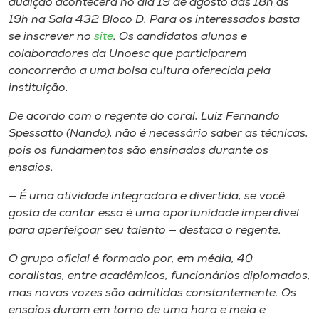
audição acontecerá no dia 19 de agosto das 18h às
Museu
19h na Sala 432 Bloco D. Para os interessados basta
se inscrever no
site
. Os candidatos alunos e
Unoesc
colaboradores da Unoesc que participarem
Store
concorrerão a uma bolsa cultura oferecida pela
instituição.
De acordo com o regente do coral, Luiz Fernando
Spessatto (Nando), não é necessário saber as técnicas,
Selecione
o idioma
pois os fundamentos são ensinados durante os
ensaios.
— É uma atividade integradora e divertida, se você
A+
gosta de cantar essa é uma oportunidade imperdível
A-
para aperfeiçoar seu talento — destaca o regente.
O grupo oficial é formado por, em média, 40
coralistas, entre acadêmicos, funcionários diplomados,
mas novas vozes são admitidas constantemente. Os
ensaios duram em torno de uma hora e meia e