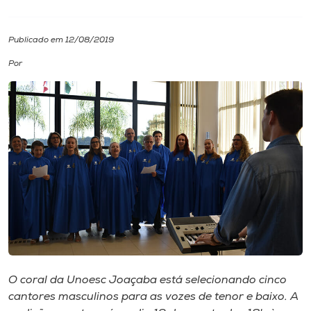
I.nova
Publicado em 12/08/2019
Por
Diplomados
Cultura
CPA
Biblioteca
Editora
Rádio
O coral da Unoesc Joaçaba está selecionando cinco
cantores masculinos para as vozes de tenor e baixo. A