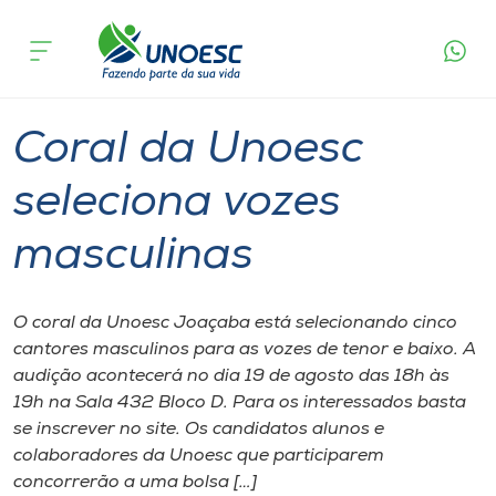
Página
O que
Coral da Unoesc seleciona vozes
inicial
acontece
masculinas
Cursos
Graduação
Cultura
Joaçaba
Onde estamos
Coral da Unoesc
Pesquisa
seleciona vozes
masculinas
Atendimento ao Estudante
Portal de Ensino
O coral da Unoesc Joaçaba está selecionando cinco
cantores masculinos para as vozes de tenor e baixo. A
audição acontecerá no dia 19 de agosto das 18h às
A
19h na Sala 432 Bloco D. Para os interessados basta
Unoesc
se inscrever no site. Os candidatos alunos e
colaboradores da Unoesc que participarem
Internacionalização
concorrerão a uma bolsa […]