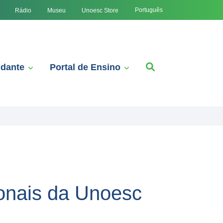
Português
Rádio
Museu
Unoesc Store
udante
Portal de Ensino
ionais da Unoesc