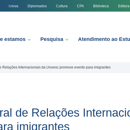
I.nova
Diplomados
Cultura
CPA
Biblioteca
Editora
e estamos
Pesquisa
Atendimento ao Est
e Relações Internacionais da Unoesc promove evento para imigrantes
al de Relações Internac
ra imigrantes