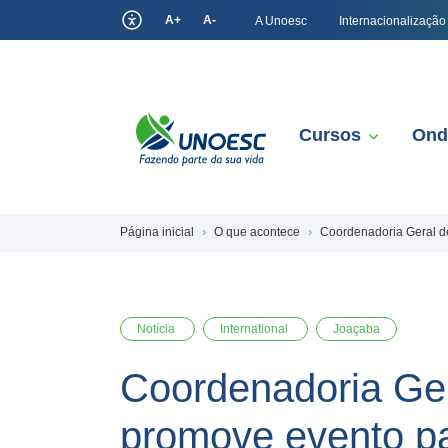
A+
A-
A Unoesc
Internacionalização
Cursos
Ond
Página inicial
O que acontece
Coordenadoria Geral d
Notícia
International
Joaçaba
Coordenadoria Ger
promove evento pa