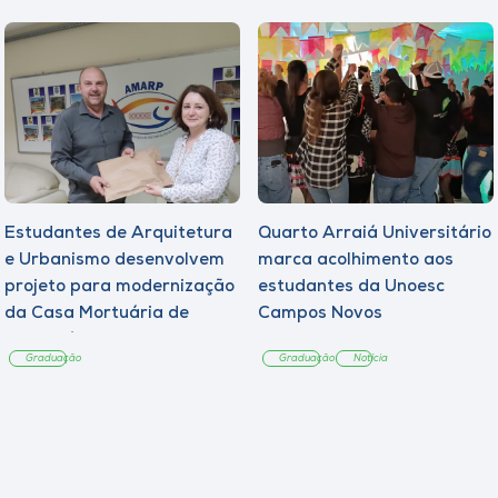
Estudantes de Arquitetura
Quarto Arraiá Universitário
e Urbanismo desenvolvem
marca acolhimento aos
projeto para modernização
estudantes da Unoesc
da Casa Mortuária de
Campos Novos
Tangará
Graduação
Graduação
Notícia