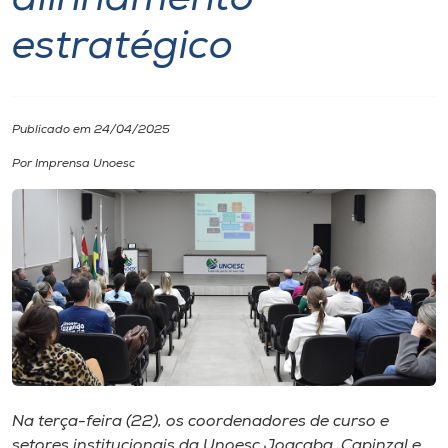
alinhamento
estratégico
I.nova
Diplomados
Publicado em 24/04/2025
Cultura
Por Imprensa Unoesc
CPA
Biblioteca
Editora
Rádio
Na terça-feira (22), os coordenadores de curso e
setores institucionais da Unoesc Joaçaba, Capinzal e