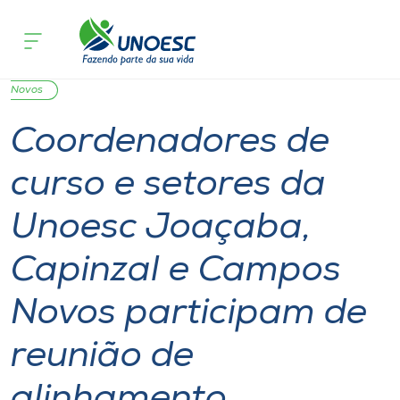
Página inicial
O que acontece
Coordenadores de curso e setores da 
Cursos
Graduação
Joaçaba
Capinzal
Campos
Onde estamos
Novos
Coordenadores de
Pesquisa
curso e setores da
Atendimento ao Estudante
Unoesc Joaçaba,
Portal de Ensino
Capinzal e Campos
Novos participam de
A
Unoesc
reunião de
Internacionalização