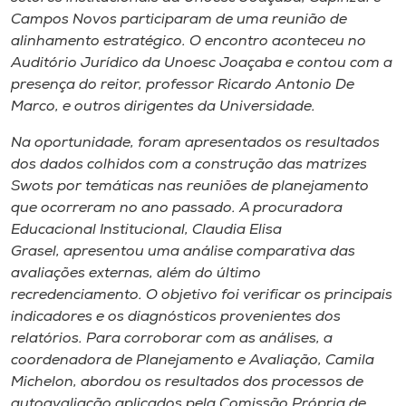
Museu
Campos Novos participaram de uma reunião de
alinhamento estratégico. O encontro aconteceu no
Unoesc
Auditório Jurídico da Unoesc Joaçaba e contou com a
presença do reitor, professor Ricardo Antonio De
Store
Marco, e outros dirigentes da Universidade.
Na oportunidade, foram apresentados os resultados
dos dados colhidos com a construção das matrizes
Selecione
Swots por temáticas nas reuniões de planejamento
o idioma
que ocorreram no ano passado. A procuradora
Educacional Institucional, Claudia Elisa
Grasel, apresentou uma análise comparativa das
A+
avaliações externas, além do último
A-
recredenciamento. O objetivo foi verificar os principais
indicadores e os diagnósticos provenientes dos
relatórios. Para corroborar com as análises, a
coordenadora de Planejamento e Avaliação, Camila
Michelon, abordou os resultados dos processos de
autoavaliação aplicados pela Comissão Própria de