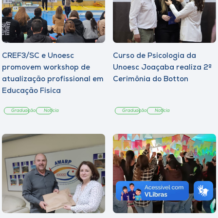
CREF3/SC e Unoesc
Curso de Psicologia da
promovem workshop de
Unoesc Joaçaba realiza 2ª
atualização profissional em
Cerimônia do Botton
Educação Física
Graduação
Notícia
Graduação
Notícia