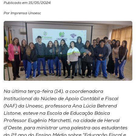
Publicado em 15/05/2024
I.nova
Por Imprensa Unoesc
Diplomados
Cultura
CPA
Biblioteca
Na última terça-feira (14), a coordenadora
Institucional do Núcleo de Apoio Contábil e Fiscal
Editora
(NAF) da Unoesc, professora Ana Lúcia Behrend
Listone, esteve na Escola de Educação Básica
Professor Eugênio Marchetti, na cidade de Herval
Rádio
d’Oeste, para ministrar uma palestra aos estudantes
do 2º ano do Ensino Médio sobre “Educação Fiscal e