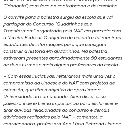
Museu
Cidadania”, com foco no contrabando e descaminho.
O convite para a palestra surgiu da escola que vai
Unoesc
participar do Concurso “Quadrinhos que
Store
Transformam” organizado pelo NAF em parceria com
a Receita Federal. O objetivo do encontro foi munir os
estudantes de informações para que consigam
construir a história em quadrinhos. Na palestra
Selecione
estiveram presentes aproximadamente 80 estudantes
o idioma
de duas turmas e mais alguns professores da escola.
— Com essas iniciativas, reiteramos mais uma vez o
compromisso da Unoesc e do NAF com projetos de
A+
extensão, que têm o objetivo de aproximar a
A-
Universidade da comunidade. Além disso, essa
palestra é de extrema importância para esclarecer e
tirar dúvidas relacionadas ao concurso e demais
atividades realizadas pelo NAF — comentou a
coordenadora, professora Ana Lúcia Behrend Listone.