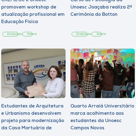
CREF3/SC e Unoesc
Curso de Psicologia da
promovem workshop de
Unoesc Joaçaba realiza 2ª
atualização profissional em
Cerimônia do Botton
Educação Física
Graduação
Notícia
Graduação
Notícia
Estudantes de Arquitetura
Quarto Arraiá Universitário
e Urbanismo desenvolvem
marca acolhimento aos
projeto para modernização
estudantes da Unoesc
da Casa Mortuária de
Campos Novos
Tangará