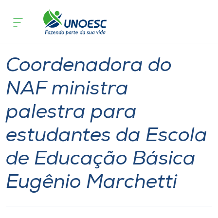
Página inicial
O que acontece
Coordenadora do NAF ministra palest
Cursos
Graduação
Joaçaba
Onde estamos
Coordenadora do
Pesquisa
NAF ministra
palestra para
Atendimento ao Estudante
estudantes da Escola
Portal de Ensino
de Educação Básica
A
Eugênio Marchetti
Unoesc
Internacionalização