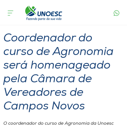
Página
O que
Coordenador do curso de Agronomia será
inicial
acontece
homenageado pela Câmara de Vereadores de
Cursos
Campos Novos
Graduação
Professor
Campos Novos
Onde estamos
Coordenador do
Pesquisa
curso de Agronomia
será homenageado
Atendimento ao Estudante
pela Câmara de
Portal de Ensino
Vereadores de
A
Campos Novos
Unoesc
Internacionalização
O coordenador do curso de Agronomia da Unoesc