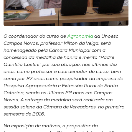
Museu
Unoesc
Store
O coordenador do curso de
Agronomia
da Unoesc
Campos Novos, professor Milton da Veiga, será
homenageado pela Câmara Municipal com a
Selecione
concessão da medalha de honra e mérito “Padre
o idioma
Quintilio Costini” por sua atuação, nos últimos dez
anos, como professor e coordenador do curso, bem
como por 27 anos como pesquisador da empresa de
Pesquisa Agropecuária e Extensão Rural de Santa
A+
Catarina, sendo os últimos 22 anos em Campos
A-
Novos. A entrega da medalha será realizada em
sessão solene da Câmara de Vereadores, no primeiro
semestre de 2016.
Na exposição de motivos, o propositor da