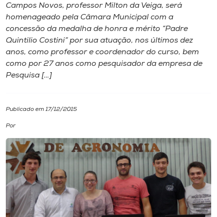
Campos Novos, professor Milton da Veiga, será
homenageado pela Câmara Municipal com a
I.nova
concessão da medalha de honra e mérito “Padre
Quintilio Costini” por sua atuação, nos últimos dez
Diplomados
anos, como professor e coordenador do curso, bem
como por 27 anos como pesquisador da empresa de
Pesquisa […]
Cultura
CPA
Publicado em 17/12/2015
Por
Biblioteca
Editora
Rádio