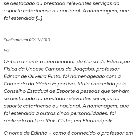
se destacado ou prestado relevantes serviços ao
esporte catarinense ou nacional. A homenagem, que
I.nova
foi estendida […]
Diplomados
Publicado em 07/12/2010
Cultura
Por
Ontem à noite, o coordenador do Curso de Educação
CPA
Física da Unoesc Campus de Joaçaba, professor
Edmar de Oliveira Pinto, foi homenageado com a
Comenda do Mérito Esportivo, título concedido pelo
Biblioteca
Conselho Estadual de Esporte a pessoas que tenham
se destacado ou prestado relevantes serviços ao
Editora
esporte catarinense ou nacional. A homenagem, que
foi estendida a outras cinco personalidades, foi
realizada no Lira Tênis Clube, em Florianópolis.
Rádio
O nome de Edinho – como é conhecido o professor em