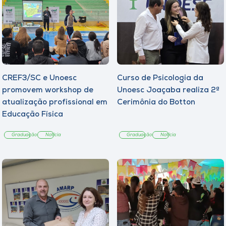
CREF3/SC e Unoesc
Curso de Psicologia da
promovem workshop de
Unoesc Joaçaba realiza 2ª
atualização profissional em
Cerimônia do Botton
Educação Física
Graduação
Notícia
Graduação
Notícia