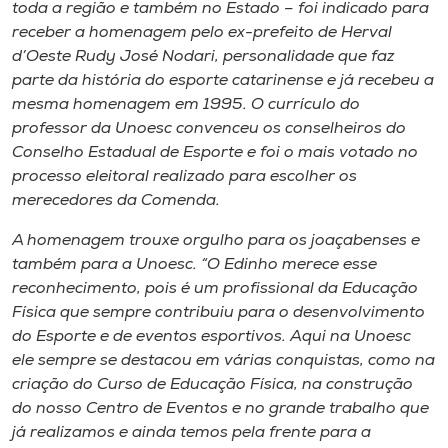
Museu
toda a região e também no Estado – foi indicado para
receber a homenagem pelo ex-prefeito de Herval
d’Oeste Rudy José Nodari, personalidade que faz
Unoesc
parte da história do esporte catarinense e já recebeu a
Store
mesma homenagem em 1995. O currículo do
professor da Unoesc convenceu os conselheiros do
Conselho Estadual de Esporte e foi o mais votado no
processo eleitoral realizado para escolher os
Selecione
merecedores da Comenda.
o idioma
A homenagem trouxe orgulho para os joaçabenses e
também para a Unoesc. “O Edinho merece esse
reconhecimento, pois é um profissional da Educação
A+
Física que sempre contribuiu para o desenvolvimento
A-
do Esporte e de eventos esportivos. Aqui na Unoesc
ele sempre se destacou em várias conquistas, como na
criação do Curso de Educação Física, na construção
do nosso Centro de Eventos e no grande trabalho que
já realizamos e ainda temos pela frente para a