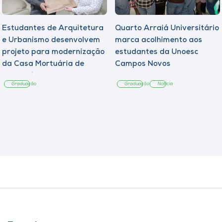
Estudantes de Arquitetura
Quarto Arraiá Universitário
e Urbanismo desenvolvem
marca acolhimento aos
projeto para modernização
estudantes da Unoesc
da Casa Mortuária de
Campos Novos
Tangará
Graduação
Graduação
Notícia