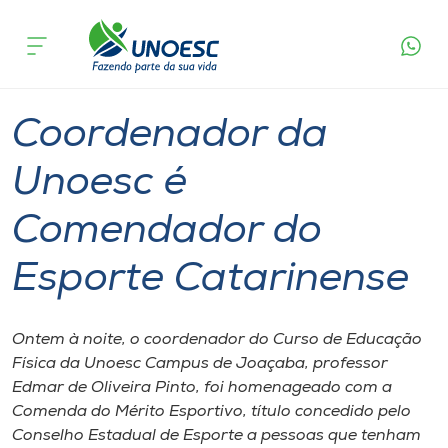
Página
O que
Coordenador da Unoesc é Comendador do
inicial
acontece
Esporte Catarinense
Cursos
Graduação
Joaçaba
Onde estamos
Coordenador da
Pesquisa
Unoesc é
Comendador do
Atendimento ao Estudante
Esporte Catarinense
Portal de Ensino
Ontem à noite, o coordenador do Curso de Educação
A
Física da Unoesc Campus de Joaçaba, professor
Unoesc
Edmar de Oliveira Pinto, foi homenageado com a
Comenda do Mérito Esportivo, título concedido pelo
Internacionalização
Conselho Estadual de Esporte a pessoas que tenham