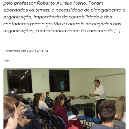
pelo professor Roberto Aurélio Merlo. Foram
abordados os temas, a necessidade de planejamento e
I.nova
organização; importância da contabilidade e dos
contadores para a gestão e controle de negócios nas
Diplomados
organizações; controladoria como ferramenta de […]
Cultura
Publicado em 24/09/2014
Por
CPA
Biblioteca
Editora
Rádio