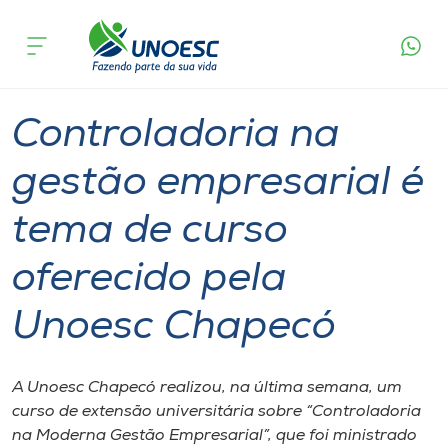
Página
O que
Controladoria na gestão empresarial é tema de
inicial
acontece
curso oferecido pela Unoesc Chapecó
Cursos
Graduação
Extensão
Chapecó
Onde estamos
Controladoria na
Pesquisa
gestão empresarial é
tema de curso
Atendimento ao Estudante
oferecido pela
Portal de Ensino
Unoesc Chapecó
A
Unoesc
A Unoesc Chapecó realizou, na última semana, um
curso de extensão universitária sobre “Controladoria
Internacionalização
na Moderna Gestão Empresarial”, que foi ministrado