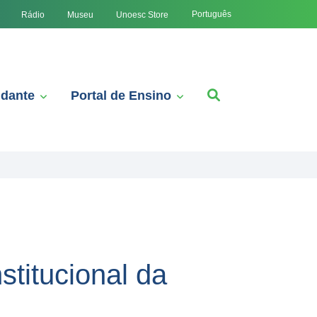
Português
Rádio
Museu
Unoesc Store
udante
Portal de Ensino
titucional da