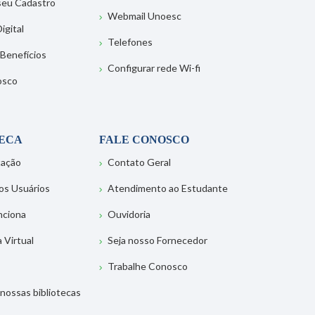
 seu Cadastro
Webmail Unoesc
igital
Telefones
 Benefícios
Configurar rede Wi-fi
osco
TECA
FALE CONOSCO
tação
Contato Geral
os Usuários
Atendimento ao Estudante
nciona
Ouvidoria
a Virtual
Seja nosso Fornecedor
Trabalhe Conosco
nossas bibliotecas