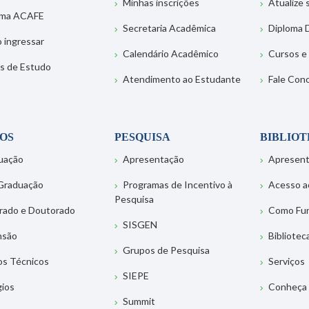
Minhas inscrições
Atualize
ema ACAFE
Secretaria Acadêmica
Diploma D
 ingressar
Calendário Acadêmico
Cursos e
s de Estudo
Atendimento ao Estudante
Fale Con
OS
PESQUISA
BIBLIO
uação
Apresentação
Apresen
Graduação
Programas de Incentivo à
Acesso a
Pesquisa
rado e Doutorado
Como Fu
SISGEN
nsão
Bibliotec
Grupos de Pesquisa
os Técnicos
Serviços
SIEPE
gios
Conheça 
Summit