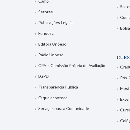
Campi
Sist
Setores
Como
Publicações Legais
Bolsa
Funoesc
Editora Unoesc
Rádio Unoesc
CURS
CPA – Comissão Própria de Avaliação
Grad
LGPD
Pós-
Transparência Pública
Mest
O que acontece
Exte
Serviços para a Comunidade
Curs
Colé