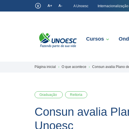
A+
A-
A Unoesc
Internacionalização
Cursos
Ond
Página inicial
O que acontece
Consun avalia Plano de
Graduação
Reitoria
Consun avalia Pla
Unoesc