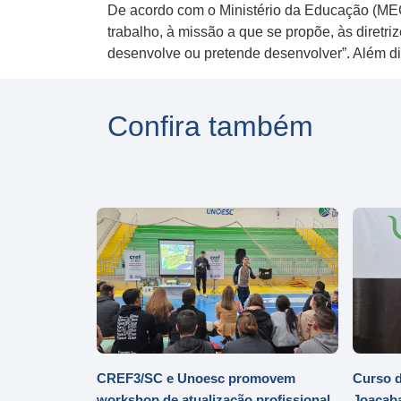
De acordo com o Ministério da Educação (MEC),
trabalho, à missão a que se propõe, às diretr
desenvolve ou pretende desenvolver”. Além diss
Confira também
CREF3/SC e Unoesc promovem
Curso d
workshop de atualização profissional
Joaçaba