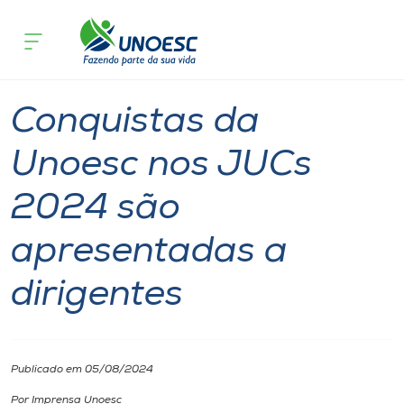
Página inicial
O que acontece
Conquistas da Unoesc nos JUCs 2024 
Cursos
Graduação
Onde estamos
Conquistas da
Pesquisa
Unoesc nos JUCs
2024 são
Atendimento ao Estudante
apresentadas a
Portal de Ensino
dirigentes
A
Unoesc
Publicado em 05/08/2024
Internacionalização
Por Imprensa Unoesc