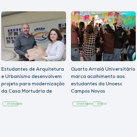
Estudantes de Arquitetura
Quarto Arraiá Universitário
e Urbanismo desenvolvem
marca acolhimento aos
projeto para modernização
estudantes da Unoesc
da Casa Mortuária de
Campos Novos
Tangará
Graduação
Graduação
Notícia