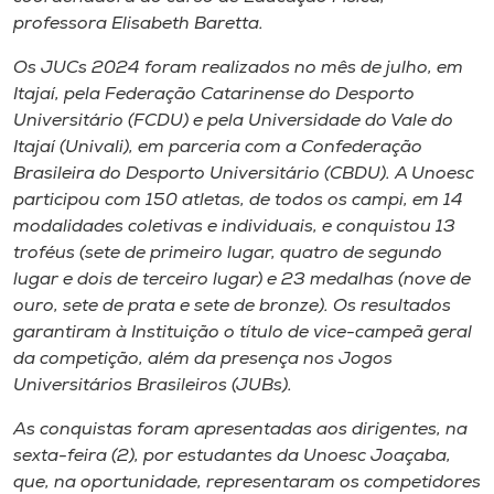
Museu
professora Elisabeth Baretta.
Os JUCs 2024 foram realizados no mês de julho, em
Unoesc
Itajaí, pela Federação Catarinense do Desporto
Store
Universitário (FCDU) e pela Universidade do Vale do
Itajaí (Univali), em parceria com a Confederação
Brasileira do Desporto Universitário (CBDU). A Unoesc
participou com 150 atletas, de todos os campi, em 14
Selecione
modalidades coletivas e individuais, e conquistou 13
o idioma
troféus (sete de primeiro lugar, quatro de segundo
lugar e dois de terceiro lugar) e 23 medalhas (nove de
ouro, sete de prata e sete de bronze). Os resultados
A+
garantiram à Instituição o título de vice-campeã geral
A-
da competição, além da presença nos Jogos
Universitários Brasileiros (JUBs).
As conquistas foram apresentadas aos dirigentes, na
sexta-feira (2), por estudantes da Unoesc Joaçaba,
que, na oportunidade, representaram os competidores