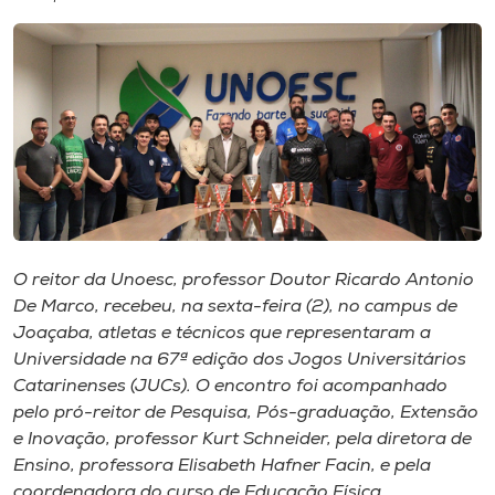
I.nova
Diplomados
Cultura
CPA
O reitor da Unoesc, professor Doutor Ricardo Antonio
De Marco, recebeu, na sexta-feira (2), no campus de
Biblioteca
Joaçaba, atletas e técnicos que representaram a
Universidade na 67ª edição dos Jogos Universitários
Editora
Catarinenses (JUCs). O encontro foi acompanhado
pelo pró-reitor de Pesquisa, Pós-graduação, Extensão
e Inovação, professor Kurt Schneider, pela diretora de
Rádio
Ensino, professora Elisabeth Hafner Facin, e pela
coordenadora do curso de Educação Física,